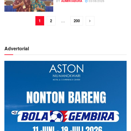
BY
ADMINTABURA
03/08/2026
1
2
…
200
Advertorial