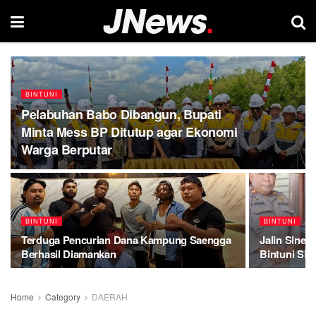
BINTUNI
Pelabuhan Babo Dibangun, Bupati
Minta Mess BP Ditutup agar Ekonomi
Warga Berputar
BINTUNI
BINTUNI
Terduga Pencurian Dana Kampung Saengga
Jalin Siner
Berhasil Diamankan
Bintuni Sil
Home
Category
DAERAH