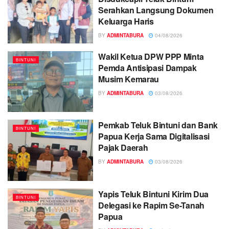
Serahkan Langsung Dokumen
Keluarga Haris
BY
ADMINTABURA
04/08/2026
Wakil Ketua DPW PPP Minta
BINTUNI
Pemda Antisipasi Dampak
Musim Kemarau
BY
ADMINTABURA
03/08/2026
Pemkab Teluk Bintuni dan Bank
BINTUNI
Papua Kerja Sama Digitalisasi
Pajak Daerah
BY
ADMINTABURA
03/08/2026
Yapis Teluk Bintuni Kirim Dua
BINTUNI
Delegasi ke Rapim Se-Tanah
Papua