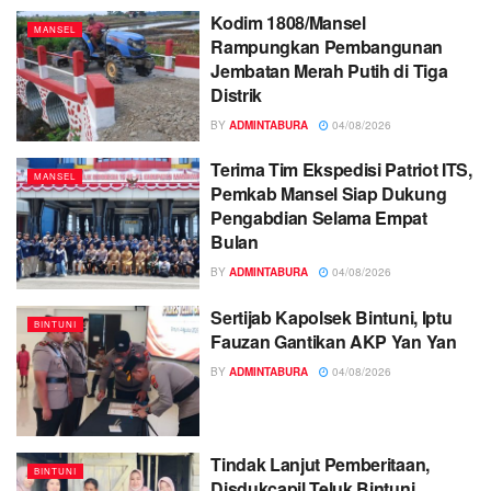
Kodim 1808/Mansel
MANSEL
Rampungkan Pembangunan
Jembatan Merah Putih di Tiga
Distrik
BY
ADMINTABURA
04/08/2026
Terima Tim Ekspedisi Patriot ITS,
MANSEL
Pemkab Mansel Siap Dukung
Pengabdian Selama Empat
Bulan
BY
ADMINTABURA
04/08/2026
Sertijab Kapolsek Bintuni, Iptu
BINTUNI
Fauzan Gantikan AKP Yan Yan
BY
ADMINTABURA
04/08/2026
Tindak Lanjut Pemberitaan,
BINTUNI
Disdukcapil Teluk Bintuni