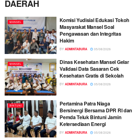
DAERAH
Komisi Yudisial Edukasi Tokoh
MANSEL
Masyarakat Mansel Soal
Pengawasan dan Integritas
Hakim
BY
ADMINTABURA
05/08/2026
Dinas Kesehatan Mansel Gelar
MANSEL
Validasi Data Sasaran Cek
Kesehatan Gratis di Sekolah
BY
ADMINTABURA
05/08/2026
Pertamina Patra Niaga
BINTUNI
Bersinergi Bersama DPR RI dan
Pemda Teluk Bintuni Jamin
Ketersediaan Energi
BY
ADMINTABURA
05/08/2026