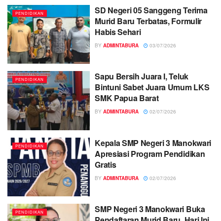
SD Negeri 05 Sanggeng Terima
PENDIDIKAN
Murid Baru Terbatas, Formulir
Habis Sehari
BY
ADMINTABURA
03/07/2026
Sapu Bersih Juara I, Teluk
PENDIDIKAN
Bintuni Sabet Juara Umum LKS
SMK Papua Barat
BY
ADMINTABURA
02/07/2026
Kepala SMP Negeri 3 Manokwari
PENDIDIKAN
Apresiasi Program Pendidikan
Gratis
BY
ADMINTABURA
02/07/2026
SMP Negeri 3 Manokwari Buka
PENDIDIKAN
Pendaftaran Murid Baru, Hari Ini