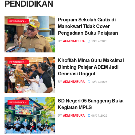
PENDIDIKAN
Program Sekolah Gratis di
PENDIDIKAN
Manokwari Tidak Cover
Pengadaan Buku Pelajaran
BY
ADMINTABURA
13/07/2026
Khofifah Minta Guru Maksimal
PENDIDIKAN
Bimbing Pelajar ADEM Jadi
Generasi Unggul
BY
ADMINTABURA
12/07/2026
SD Negeri 05 Sanggeng Buka
PENDIDIKAN
Kegiatan MPLS
BY
ADMINTABURA
08/07/2026