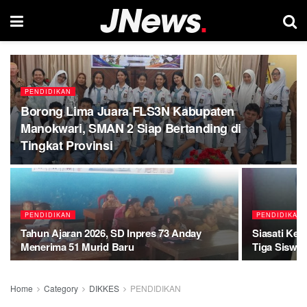
PENDIDIKAN
Borong Lima Juara FLS3N Kabupaten
Manokwari, SMAN 2 Siap Bertanding di
Tingkat Provinsi
PENDIDIKAN
PENDIDIKAN
Tahun Ajaran 2026, SD Inpres 73 Anday
Siasati Kek
Menerima 51 Murid Baru
Tiga Siswa 
Home
Category
DIKKES
PENDIDIKAN