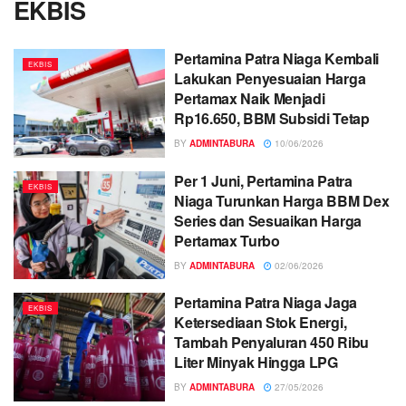
EKBIS
Pertamina Patra Niaga Kembali
EKBIS
Lakukan Penyesuaian Harga
Pertamax Naik Menjadi
Rp16.650, BBM Subsidi Tetap
BY
ADMINTABURA
10/06/2026
Per 1 Juni, Pertamina Patra
EKBIS
Niaga Turunkan Harga BBM Dex
Series dan Sesuaikan Harga
Pertamax Turbo
BY
ADMINTABURA
02/06/2026
Pertamina Patra Niaga Jaga
EKBIS
Ketersediaan Stok Energi,
Tambah Penyaluran 450 Ribu
Liter Minyak Hingga LPG
BY
ADMINTABURA
27/05/2026