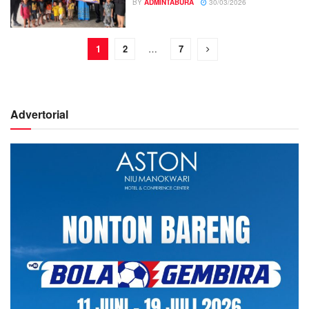
BY
ADMINTABURA
30/03/2026
1
2
…
7
Advertorial