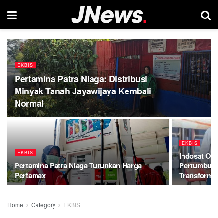
EKBIS
Pertamina Patra Niaga: Distribusi
Minyak Tanah Jayawijaya Kembali
Normal
EKBIS
EKBIS
Indosat Oo
Pertamina Patra Niaga Turunkan Harga
Pertumbuha
Pertamax
Transforma
Home
Category
EKBIS