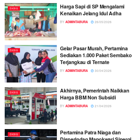
Harga Sapi di SP Mengalami
EKBIS
Kenaikan Jelang Idul Adha
BY
ADMINTABURA
26/05/2026
Gelar Pasar Murah, Pertamina
EKBIS
Sediakan 1.000 Paket Sembako
Terjangkau di Ternate
BY
ADMINTABURA
30/04/2026
Akhirnya, Pemerintah Naikkan
EKBIS
Harga BBM Non Subsidi
BY
ADMINTABURA
21/04/2026
Pertamina Patra Niaga dan
EKBIS
Disperindag Manokwari Sinergi