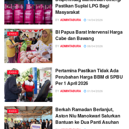
Pastikan Suplai LPG Bagi
Masyarakat
BY
ADMINTABURA
14/04/2026
BI Papua Barat Intervensi Harga
EKBIS
Cabe dan Bawang
BY
ADMINTABURA
06/04/2026
Pertamina Pastikan Tidak Ada
EKBIS
Perubahan Harga BBM di SPBU
Per 1 April 2026
BY
ADMINTABURA
01/04/2026
Berkah Ramadan Berlanjut,
EKBIS
Aston Niu Manokwari Salurkan
Bantuan ke Dua Panti Asuhan