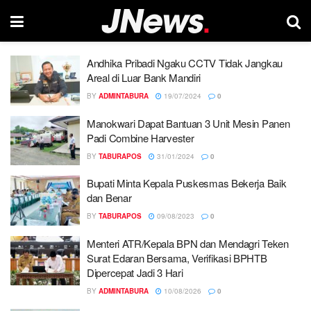
Andhika Pribadi Ngaku CCTV Tidak Jangkau
Areal di Luar Bank Mandiri
BY
ADMINTABURA
19/07/2024
0
Manokwari Dapat Bantuan 3 Unit Mesin Panen
Padi Combine Harvester
BY
TABURAPOS
31/01/2024
0
Bupati Minta Kepala Puskesmas Bekerja Baik
dan Benar
BY
TABURAPOS
09/08/2023
0
Menteri ATR/Kepala BPN dan Mendagri Teken
Surat Edaran Bersama, Verifikasi BPHTB
Dipercepat Jadi 3 Hari
BY
ADMINTABURA
10/08/2026
0