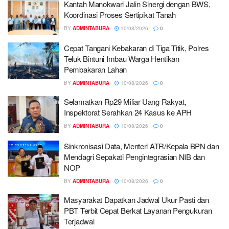
Kantah Manokwari Jalin Sinergi dengan BWS,
Koordinasi Proses Sertipikat Tanah
BY
ADMINTABURA
10/08/2026
0
Cepat Tangani Kebakaran di Tiga Titik, Polres
Teluk Bintuni Imbau Warga Hentikan
Pembakaran Lahan
BY
ADMINTABURA
10/08/2026
0
Selamatkan Rp29 Miliar Uang Rakyat,
Inspektorat Serahkan 24 Kasus ke APH
BY
ADMINTABURA
10/08/2026
0
Sinkronisasi Data, Menteri ATR/Kepala BPN dan
Mendagri Sepakati Pengintegrasian NIB dan
NOP
BY
ADMINTABURA
10/08/2026
0
Masyarakat Dapatkan Jadwal Ukur Pasti dan
PBT Terbit Cepat Berkat Layanan Pengukuran
Terjadwal