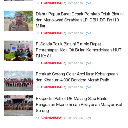
BY
ADMINTABURA
10/08/2026
0
Dishut Papua Barat Desak Pemkab Teluk Bintuni
dan Manokwari Serahkan LPj DBH-DR Rp110
Miliar
BY
ADMINTABURA
10/08/2026
0
Pj Sekda Teluk Bintuni Pimpin Rapat
Pemantapan Kick Off Bulan Kemerdekaan HUT
RI Ke-81
BY
ADMINTABURA
10/08/2026
0
Pemkab Sorong Gelar Apel Ikrar Kebangsaan
dan Kibarkan 4.000 Bendera Merah Putih
BY
ADMINTABURA
10/08/2026
0
Ekspedisi Patriot UB Malang Siap Bantu
Penguatan Ekonomi dan Pelayanan Masyarakat
Sorong
BY
ADMINTABURA
10/08/2026
0