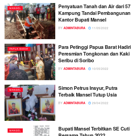
Penyatuan Tanah dan Air dari 57
MANSEL
Kampung Tandai Pembangunan
Kantor Bupati Mansel
BY
ADMINTABURA
11/05/2022
Para Petinggi Papua Barat Hadiri
PAPUA BARAT
Peresmian Tongkonan dan Kaki
Seribu di Soribo
BY
ADMINTABURA
10/05/2022
Simon Petrus Insyur, Putra
MANSEL
Terbaik Mansel Tutup Usia
BY
ADMINTABURA
29/04/2022
Bupati Mansel Terbitkan SE Cuti
MANSEL
Bersama Tahun 2022