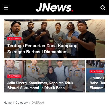
BINTUNI
Terduga Pencurian Dana Kampung
Saengga Berhasil Diamankan
BINTUNI
BINTUNI
Ground Bre
Jalin Sinergi Kamtibmas, Kapolres Teluk
Babo, Tongg
Bintuni Silaturahmi ke Distrik Babo
Ekonomi Tel
Home
Category
DAERAH