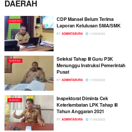
DAERAH
CDP Mansel Belum Terima
DAERAH
Laporan Kelulusan SMA/SMK
BY
ADMINTABURA
11/05/2022
Seleksi Tahap III Guru P3K
DAERAH
Menunggu Instruksi Pemerintah
Pusat
BY
ADMINTABURA
11/05/2022
Inspektorat Diminta Cek
MANSEL
Keterlambatan LPK Tahap III
Tahun Anggaran 2021
BY
ADMINTABURA
11/05/2022