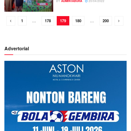
BY
ADMINTABURA
20/04/2022
1
…
178
179
180
…
200
Advertorial