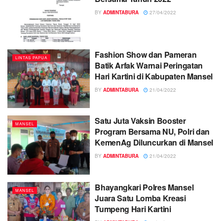
BY
ADMINTABURA
27/04/2022
Fashion Show dan Pameran
LINTAS PAPUA
Batik Arfak Warnai Peringatan
Hari Kartini di Kabupaten Mansel
BY
ADMINTABURA
21/04/2022
Satu Juta Vaksin Booster
MANSEL
Program Bersama NU, Polri dan
KemenAg Diluncurkan di Mansel
BY
ADMINTABURA
21/04/2022
Bhayangkari Polres Mansel
MANSEL
Juara Satu Lomba Kreasi
Tumpeng Hari Kartini