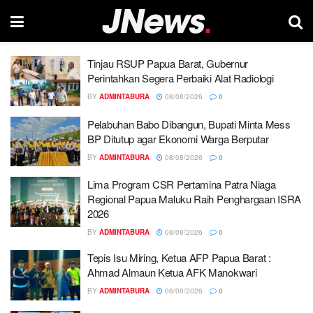
Tinjau RSUP Papua Barat, Gubernur
Perintahkan Segera Perbaiki Alat Radiologi
BY
ADMINTABURA
08/08/2026
0
Pelabuhan Babo Dibangun, Bupati Minta Mess
BP Ditutup agar Ekonomi Warga Berputar
BY
ADMINTABURA
08/08/2026
0
Lima Program CSR Pertamina Patra Niaga
Regional Papua Maluku Raih Penghargaan ISRA
2026
BY
ADMINTABURA
08/08/2026
0
Tepis Isu Miring, Ketua AFP Papua Barat :
Ahmad Almaun Ketua AFK Manokwari
BY
ADMINTABURA
08/08/2026
0