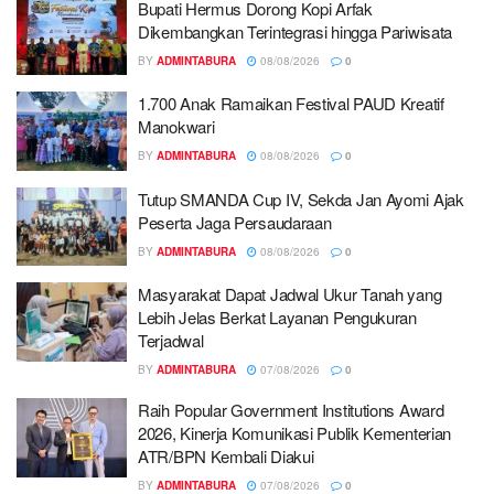
Bupati Hermus Dorong Kopi Arfak
Dikembangkan Terintegrasi hingga Pariwisata
BY
ADMINTABURA
08/08/2026
0
1.700 Anak ‎Ramaikan Festival PAUD Kreatif
Manokwari
BY
ADMINTABURA
08/08/2026
0
Tutup SMANDA Cup IV, Sekda Jan Ayomi Ajak
Peserta Jaga Persaudaraan
BY
ADMINTABURA
08/08/2026
0
Masyarakat Dapat Jadwal Ukur Tanah yang
Lebih Jelas Berkat Layanan Pengukuran
Terjadwal
BY
ADMINTABURA
07/08/2026
0
Raih Popular Government Institutions Award
2026, Kinerja Komunikasi Publik Kementerian
ATR/BPN Kembali Diakui
BY
ADMINTABURA
07/08/2026
0