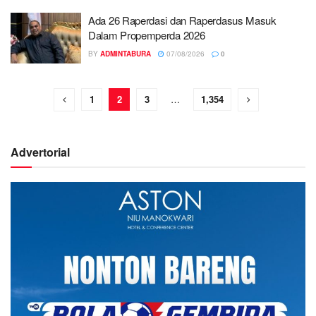
Ada 26 Raperdasi dan Raperdasus Masuk
Dalam Propemperda 2026
BY
ADMINTABURA
07/08/2026
0
1
2
3
…
1,354
Advertorial