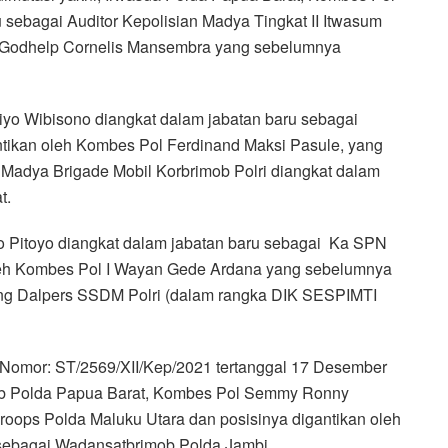
 sebagai Auditor Kepolisian Madya Tingkat II Itwasum
ol Godhelp Cornelis Mansembra yang sebelumnya
yo Wibisono diangkat dalam jabatan baru sebagai
ntikan oleh Kombes Pol Ferdinand Maksi Pasule, yang
Madya Brigade Mobil Korbrimob Polri diangkat dalam
t.
 Pitoyo diangkat dalam jabatan baru sebagai Ka SPN
oleh Kombes Pol I Wayan Gede Ardana yang sebelumnya
ng Dalpers SSDM Polri (dalam rangka DIK SESPIMTI
 Nomor: ST/2569/XII/Kep/2021 tertanggal 17 Desember
mob Polda Papua Barat, Kombes Pol Semmy Ronny
roops Polda Maluku Utara dan posisinya digantikan oleh
ebagai Wadansatbrimob Polda Jambi.