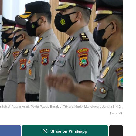
tijab di Ruang Arfak Polda Papua Barat, Jl Trikora Maripi Manokwari, Junat (31/12).
Foto/IST
Share on Whatsapp