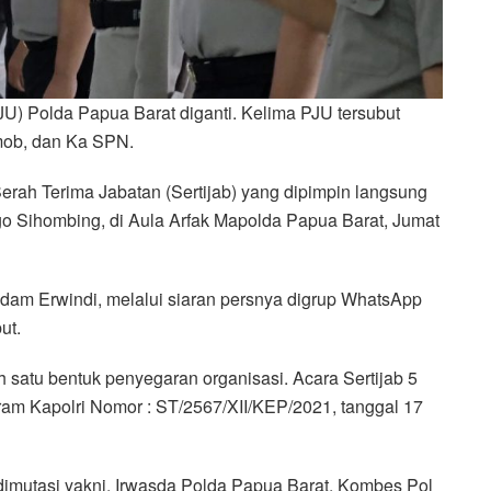
U) Polda Papua Barat diganti. Kelima PJU tersubut
mob, dan Ka SPN.
Serah Terima Jabatan (Sertijab) yang dipimpin langsung
go Sihombing, di Aula Arfak Mapolda Papua Barat, Jumat
am Erwindi, melalui siaran persnya digrup WhatsApp
ut.
 satu bentuk penyegaran organisasi. Acara Sertijab 5
ram Kapolri Nomor : ST/2567/XII/KEP/2021, tanggal 17
dimutasi yakni, Irwasda Polda Papua Barat, Kombes Pol