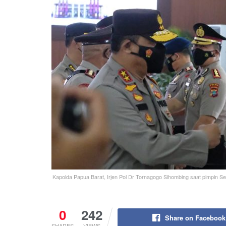
Kapolda Papua Barat, Irjen Pol Dr Tornagogo Sihombing saat pimpin Ser
0
242
Share on Facebook
SHARES
VIEWS