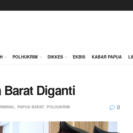
H
POLHUKRIM
DIKKES
EKBIS
KABAR PAPUA
L
 Barat Diganti
0
RIMINAL
,
PAPUA BARAT
,
POLHUKRIM