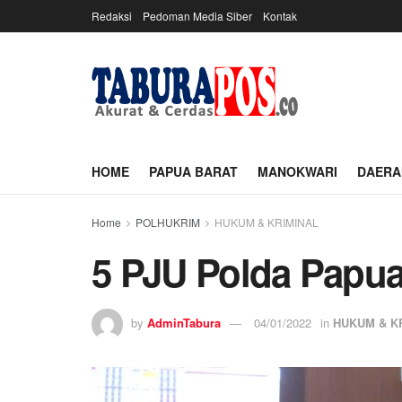
Redaksi
Pedoman Media Siber
Kontak
HOME
PAPUA BARAT
MANOKWARI
DAERA
Home
POLHUKRIM
HUKUM & KRIMINAL
5 PJU Polda Papua
by
AdminTabura
04/01/2022
in
HUKUM & K