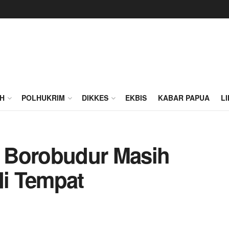
H
POLHUKRIM
DIKKES
EKBIS
KABAR PAPUA
L
 Borobudur Masih
di Tempat