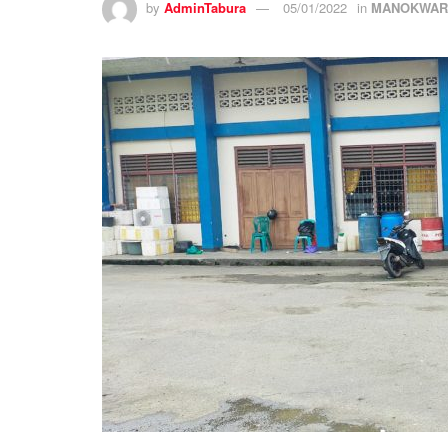
by
AdminTabura
05/01/2022
in
MANOKWAR