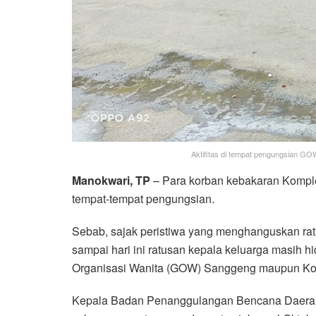
Aktifitas di tempat pengungsian GOW
Manokwari, TP
– Para korban kebakaran Komplek
tempat-tempat pengungsian.
Sebab, sajak peristiwa yang menghanguskan ratu
sampai hari ini ratusan kepala keluarga masih 
Organisasi Wanita (GOW) Sanggeng maupun Komp
Kepala Badan Penanggulangan Bencana Daerah