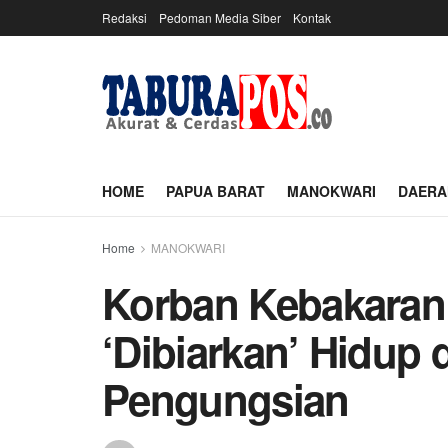
Redaksi
Pedoman Media Siber
Kontak
HOME
PAPUA BARAT
MANOKWARI
DAERA
Home
MANOKWARI
Korban Kebakaran
‘Dibiarkan’ Hidup 
Pengungsian