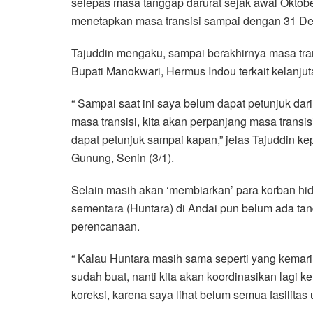
selepas masa tanggap darurat sejak awal Okt
menetapkan masa transisi sampai dengan 31 D
Tajuddin mengaku, sampai berakhirnya masa trans
Bupati Manokwari, Hermus Indou terkait kelanj
“ Sampai saat ini saya belum dapat petunjuk dari
masa transisi, kita akan perpanjang masa transi
dapat petunjuk sampai kapan,” jelas Tajuddin k
Gunung, Senin (3/1).
Selain masih akan ‘membiarkan’ para korban h
sementara (Huntara) di Andai pun belum ada tan
perencanaan.
“ Kalau Huntara masih sama seperti yang kemari
sudah buat, nanti kita akan koordinasikan lagi ke
koreksi, karena saya lihat belum semua fasilitas 