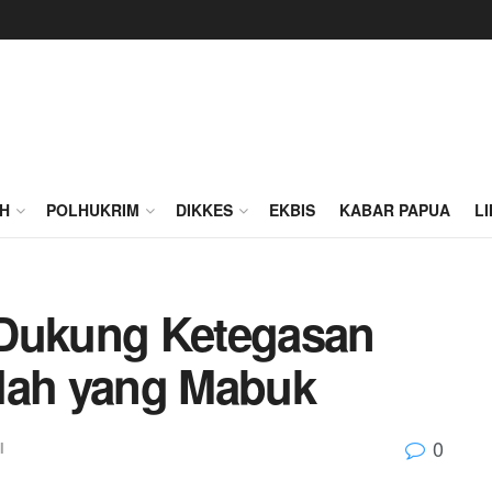
H
POLHUKRIM
DIKKES
EKBIS
KABAR PAPUA
L
 Dukung Ketegasan
olah yang Mabuk
0
I