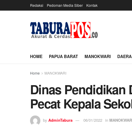
Redaksi
Pedoman Media Siber
Kontak
HOME
PAPUA BARAT
MANOKWARI
DAERA
Home
MANOKWARI
Dinas Pendidikan
Pecat Kepala Sek
by
AdminTabura
06/01/2022
in
MANOKWAR