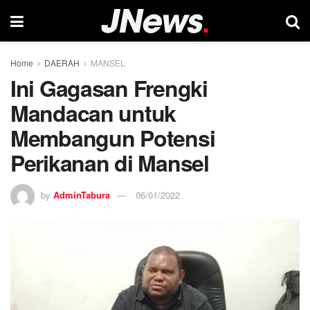
Home
DAERAH
MANSEL
Ini Gagasan Frengki
Mandacan untuk
Membangun Potensi
Perikanan di Mansel
by
AdminTabura
06/01/2022