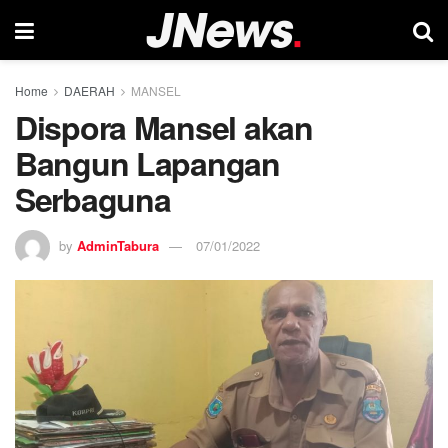
Home
DAERAH
MANSEL
Dispora Mansel akan
Bangun Lapangan
Serbaguna
by
AdminTabura
07/01/2022