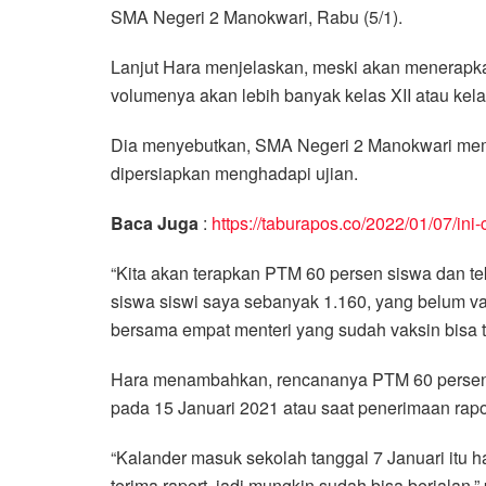
SMA Negeri 2 Manokwari, Rabu (5/1).
Lanjut Hara menjelaskan, meski akan menerapka
volumenya akan lebih banyak kelas XII atau kel
Dia menyebutkan, SMA Negeri 2 Manokwari memili
dipersiapkan menghadapi ujian.
Baca Juga
:
https://taburapos.co/2022/01/07/in
“Kita akan terapkan PTM 60 persen siswa dan tek
siswa siswi saya sebanyak 1.160, yang belum va
bersama empat menteri yang sudah vaksin bisa t
Hara menambahkan, rencananya PTM 60 persen d
pada 15 Januari 2021 atau saat penerimaan rapo
“Kalander masuk sekolah tanggal 7 Januari itu ha
terima raport, jadi mungkin sudah bisa berjalan