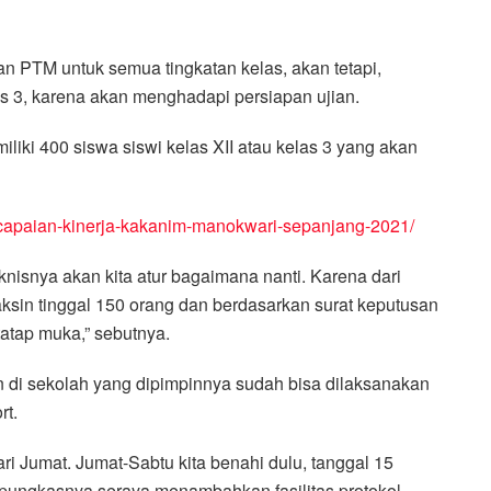
n PTM untuk semua tingkatan kelas, akan tetapi,
as 3, karena akan menghadapi persiapan ujian.
ki 400 siswa siswi kelas XII atau kelas 3 yang akan
i-capaian-kinerja-kakanim-manokwari-sepanjang-2021/
nisnya akan kita atur bagaimana nanti. Karena dari
ksin tinggal 150 orang dan berdasarkan surat keputusan
atap muka,” sebutnya.
i sekolah yang dipimpinnya sudah bisa dilaksanakan
rt.
ri Jumat. Jumat-Sabtu kita benahi dulu, tanggal 15
,” pungkasnya seraya menambahkan fasilitas protokol