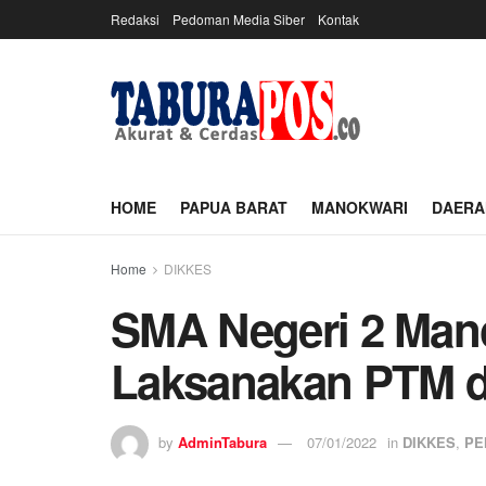
Redaksi
Pedoman Media Siber
Kontak
HOME
PAPUA BARAT
MANOKWARI
DAERA
Home
DIKKES
SMA Negeri 2 Man
Laksanakan PTM d
by
AdminTabura
07/01/2022
in
DIKKES
,
PE