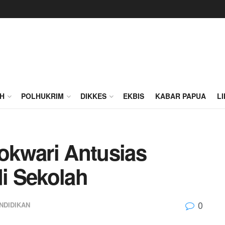
H
POLHUKRIM
DIKKES
EKBIS
KABAR PAPUA
L
okwari Antusias
i Sekolah
0
NDIDIKAN