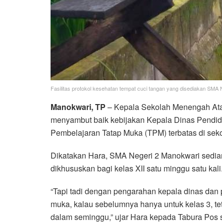
Fasilitas protokol kesehatan tempat cuci tangan yang disediakan SMA 
Manokwari, TP
– Kepala Sekolah Menengah Ata
menyambut baik kebijakan Kepala Dinas Pendid
Pembelajaran Tatap Muka (TPM) terbatas di seko
Dikatakan Hara, SMA Negeri 2 Manokwari sedia
dikhususkan bagi kelas XII satu minggu satu kali
“Tapi tadi dengan pengarahan kepala dinas dan 
muka, kalau sebelumnya hanya untuk kelas 3, tet
dalam seminggu,” ujar Hara kepada Tabura Pos 