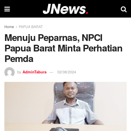
Home
PAPUA BARAT
Menuju Peparnas, NPCI
Papua Barat Minta Perhatian
Pemda
by
AdminTabura
02/08/2024