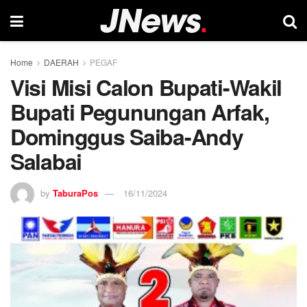
Home
DAERAH
PEGAF
Visi Misi Calon Bupati-Wakil
Bupati Pegunungan Arfak,
Dominggus Saiba-Andy
Salabai
by
TaburaPos
16/11/2024