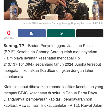
Kacab BPJS Kesehatan Cabang Sorong, Pupung Purnama. TP/CR24
0
SHARES
Sorong, TP
– Badan Penyelenggara Jaminan Sosial
(BPJS) Kesehatan Cabang Sorong telah membayarkan
klaim biaya layanan kesehatan mencapai Rp
213.137.101.094,- sepanjang tahun 2024. Angka tersebut
mengalami kenaikan jika dibandingkan dengan tahun
sebelumnya.
Klaim tersebut dibayarkan kepada fasilitas kesehatan yang
menjadi BPJS Kesehatan di seluruh Papua Barat Daya.
Diantaranya, pembayaran kapitasi, pembayaran non
kapitasi, Rawat Inap Tingkat Lanjutan (RITL), Rawat Jalan