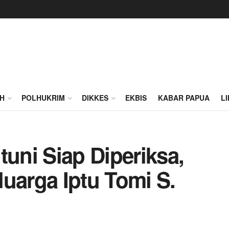
H
POLHUKRIM
DIKKES
EKBIS
KABAR PAPUA
L
tuni Siap Diperiksa,
uarga Iptu Tomi S.