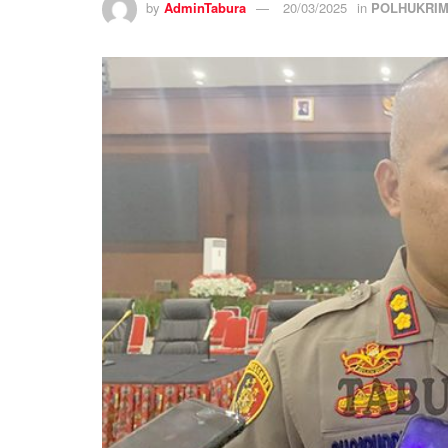
by
AdminTabura
20/03/2025
in
POLHUKRI