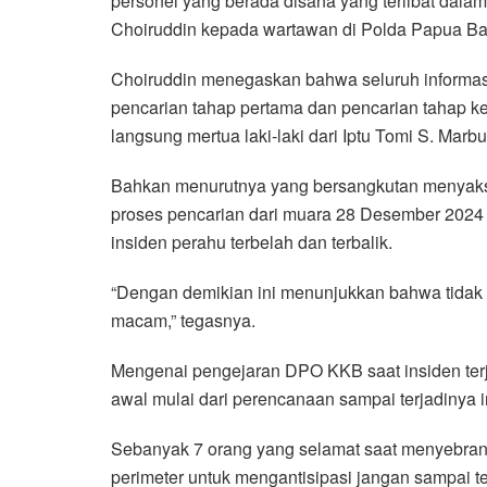
personel yang berada disana yang terlibat dalam
Choiruddin kepada wartawan di Polda Papua Bara
Choiruddin menegaskan bahwa seluruh informasi
pencarian tahap pertama dan pencarian tahap 
langsung mertua laki-laki dari Iptu Tomi S. Marb
Bahkan menurutnya yang bersangkutan menyaksi
proses pencarian dari muara 28 Desember 2024 s
insiden perahu terbelah dan terbalik.
“Dengan demikian ini menunjukkan bahwa tidak a
macam,” tegasnya.
Mengenai pengejaran DPO KKB saat insiden terj
awal mulai dari perencanaan sampai terjadinya 
Sebanyak 7 orang yang selamat saat menyebran
perimeter untuk mengantisipasi jangan sampai 