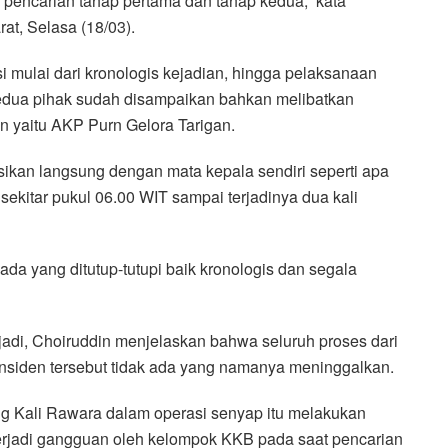
 pencarian tahap pertama dan tahap kedua,” kata
t, Selasa (18/03).
 mulai dari kronologis kejadian, hingga pelaksanaan
kedua pihak sudah disampaikan bahkan melibatkan
un yaitu AKP Purn Gelora Tarigan.
kan langsung dengan mata kepala sendiri seperti apa
ekitar pukul 06.00 WIT sampai terjadinya dua kali
da yang ditutup-tutupi baik kronologis dan segala
adi, Choiruddin menjelaskan bahwa seluruh proses dari
insiden tersebut tidak ada yang namanya meninggalkan.
g Kali Rawara dalam operasi senyap itu melakukan
terjadi gangguan oleh kelompok KKB pada saat pencarian