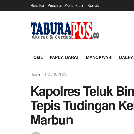
Redaksi
Pedoman Media Siber
Kontak
HOME
PAPUA BARAT
MANOKWARI
DAERA
Home
POLHUKRIM
Kapolres Teluk Bin
Tepis Tudingan Kel
Marbun