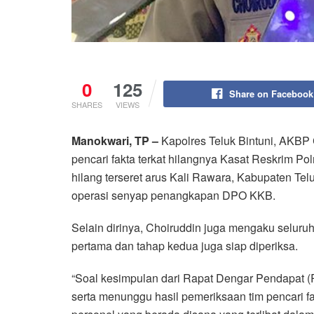
0
125
Share on Facebook
SHARES
VIEWS
Manokwari, TP –
Kapolres Teluk Bintuni, AKBP
pencari fakta terkat hilangnya Kasat Reskrim Pol
hilang terseret arus Kali Rawara, Kabupaten Tel
operasi senyap penangkapan DPO KKB.
Selain dirinya, Choiruddin juga mengaku seluruh
pertama dan tahap kedua juga siap diperiksa.
“Soal kesimpulan dari Rapat Dengar Pendapat (
serta menunggu hasil pemeriksaan tim pencari f