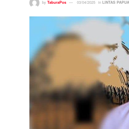
by
TaburaPos
03/04/2025
in
LINTAS PAPU