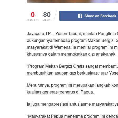
0
80
Share on Facebook
SHARES
VIEWS
Jayapura,TP – Yusen Tabuni, mantan Panglima
dukungannya terhadap program Makan Bergizi G
masyarakat di Wamena, ia menilai program ini
khususnya dalam meningkatkan gizi anak-anak.
“Program Makan Bergizi Gratis sangat membant
membutuhkan asupan gizi berkualitas,” ujar Yus
Menurutnya, program ini merupakan langkah kon
kualitas generasi penerus di Papua.
Ia juga mengapresiasi antusiasme masyarakat y
“Masyarakat Papua menerima program ini dengan