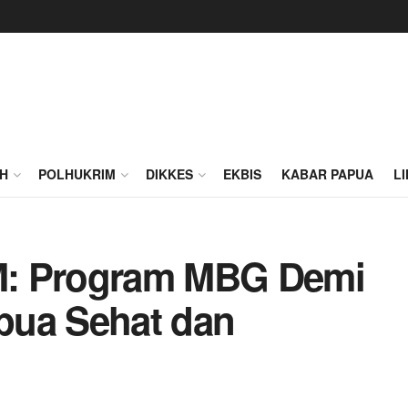
H
POLHUKRIM
DIKKES
EKBIS
KABAR PAPUA
L
M: Program MBG Demi
pua Sehat dan