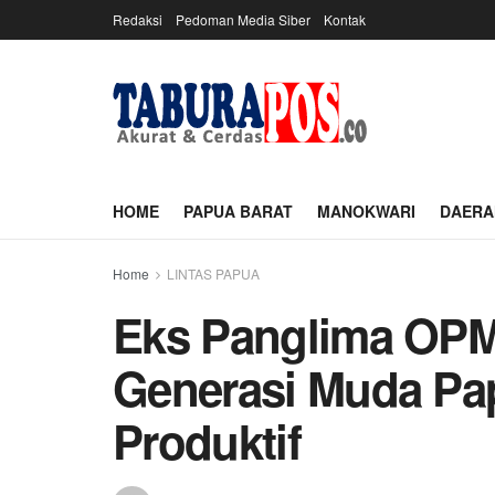
Redaksi
Pedoman Media Siber
Kontak
HOME
PAPUA BARAT
MANOKWARI
DAERA
Home
LINTAS PAPUA
Eks Panglima OP
Generasi Muda Pa
Produktif