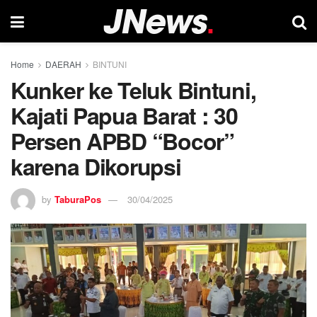
Home
DAERAH
BINTUNI
Kunker ke Teluk Bintuni,
Kajati Papua Barat : 30
Persen APBD “Bocor”
karena Dikorupsi
by
TaburaPos
30/04/2025