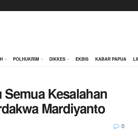
H
POLHUKRIM
DIKKES
EKBIS
KABAR PAPUA
L
ru Semua Kesalahan
rdakwa Mardiyanto
0
M