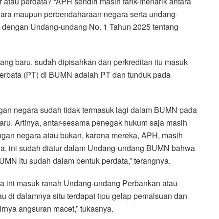
r atau perdata? “APH sendiri masih tarik-menarik antara
gara maupun perbendaharaan negara serta undang-
an dengan Undang-undang No. 1 Tahun 2025 tentang
 baru, sudah dipisahkan dan perkreditan itu masuk
 Terbata (PT) di BUMN adalah PT dan tunduk pada
an negara sudah tidak termasuk lagi dalam BUMN pada
u. Artinya, antar-sesama penegak hukum saja masih
ngan negara atau bukan, karena mereka, APH, masih
ya, ini sudah diatur dalam Undang-undang BUMN bahwa
MN itu sudah dalam bentuk perdata,” terangnya.
ya ini masuk ranah Undang-undang Perbankan atau
au di dalamnya situ terdapat tipu gelap pemalsuan dan
irnya angsuran macet,” tukasnya.