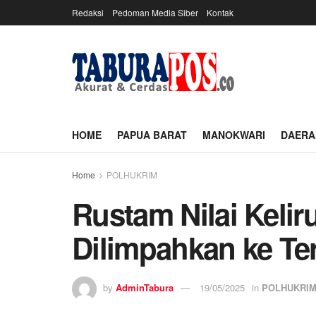
Redaksi
Pedoman Media Siber
Kontak
HOME
PAPUA BARAT
MANOKWARI
DAERA
Home
POLHUKRIM
Rustam Nilai Keli
Dilimpahkan ke Te
by
AdminTabura
19/05/2025
in
POLHUKRI