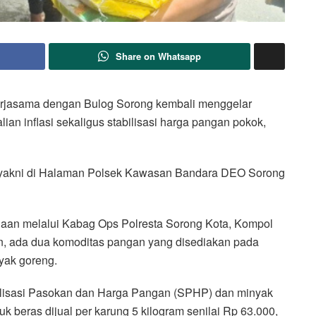
Share on Whatsapp
kerjasama dengan Bulog Sorong kembali menggelar
n inflasi sekaligus stabilisasi harga pangan pokok,
eda, yakni di Halaman Polsek Kawasan Bandara DEO Sorong
haan melalui Kabag Ops Polresta Sorong Kota, Kompol
 ada dua komoditas pangan yang disediakan pada
nyak goreng.
abilisasi Pasokan dan Harga Pangan (SPHP) dan minyak
k beras dijual per karung 5 kilogram senilai Rp 63.000,