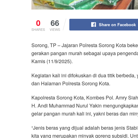
0
66
Share on Facebook
SHARES
VIEWS
Sorong, TP – Jajaran Polresta Sorong Kota be
gerakan pangan murah sebagai upaya pengendalia
Kamis (11/9/2025).
Kegiatan kali ini difokuskan di dua titik berb
dan Halaman Polresta Sorong Kota.
Kapolresta Sorong Kota, Kombes Pol. Amry Sia
H. Andi Muhammad Nurul Yakin mengungkapkan,
gelar pangan murah kali ini, yakni beras dan mi
“Jenis beras yang dijual adalah beras jenis St
kita yang merupakan minyak goreng subsidi. Untu