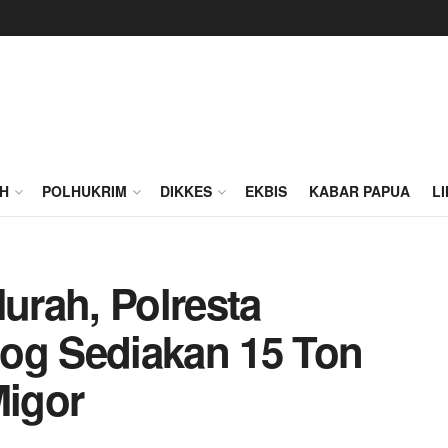
H
POLHUKRIM
DIKKES
EKBIS
KABAR PAPUA
L
rah, Polresta
og Sediakan 15 Ton
Migor