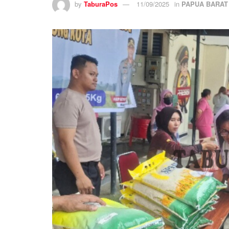
by
TaburaPos
11/09/2025
in
PAPUA BARAT