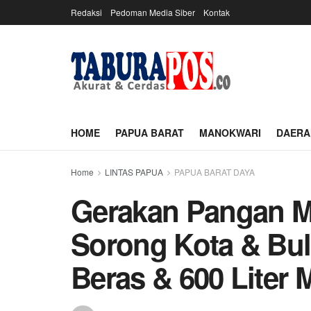
Redaksi
Pedoman Media Siber
Kontak
HOME
PAPUA BARAT
MANOKWARI
DAERA
Home
LINTAS PAPUA
PAPUA BARAT DAYA
Gerakan Pangan Mu
Sorong Kota & Bul
Beras & 600 Liter 