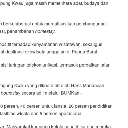
mpung Kwau juga masih memelihara adat, budaya dan
en berkolaborasi untuk merealisasikan pembangunan
ikasi, penambahan
homestay
.
ositif terhadap kenyamanan wisatawan, sekaligus
 destinasi ekowisata unggulan di Papua Barat.
isi jaringan telekomunikasi, termasuk perbaikan jalan
ampung Kwau yang dikoordinir oleh Hans Mandacan
a
homestay
secara adil melalui BUMKam.
0 persen, 40 persen untuk lansia, 20 persen pendidikan
silitas wisata dan 5 persen operasional.
a. Masyarakat kampung kelola sendiri, karena mereka