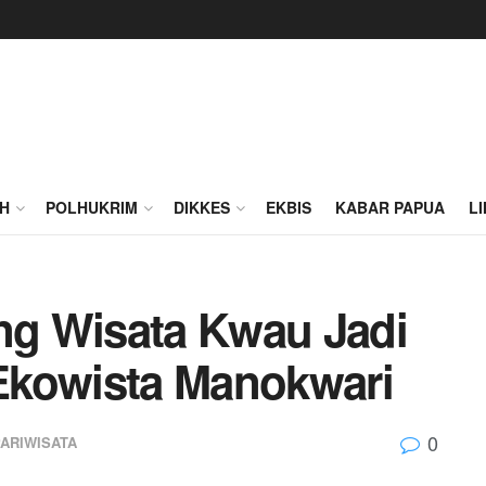
H
POLHUKRIM
DIKKES
EKBIS
KABAR PAPUA
L
g Wisata Kwau Jadi
Ekowista Manokwari
0
PARIWISATA