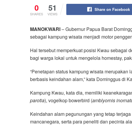
0
51
Share on Facebook
SHARES
VIEWS
MANOKWARI
– Gubernur Papua Barat Domin
sebagai kampung wisata menjadi motor pengge
Hal tersebut memperkuat posisi Kwau sebagai 
bagi warga lokal untuk mengelola homestay, pak
“Penetapan status kampung wisata merupakan la
berbasis keindahan alam,” kata Dominggus di 
Kampung Kwau, kata dia, memiliki keanekaragama
parotia
), vogelkop bowerbird (
amblyornis inornat
Keindahan alam pegunungan yang tetap terjag
mancanegara, serta para peneliti dan pecinta 