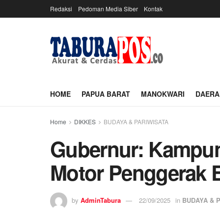
Redaksi
Pedoman Media Siber
Kontak
HOME
PAPUA BARAT
MANOKWARI
DAERA
Home
DIKKES
BUDAYA & PARIWISATA
Gubernur: Kampun
Motor Penggerak 
by
AdminTabura
22/09/2025
in
BUDAYA & 