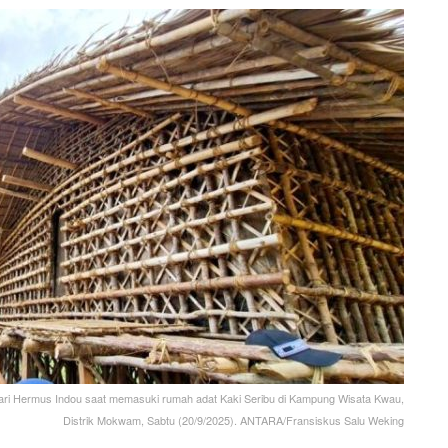
i Hermus Indou saat memasuki rumah adat Kaki Seribu di Kampung Wisata Kwau,
Distrik Mokwam, Sabtu (20/9/2025). ANTARA/Fransiskus Salu Weking