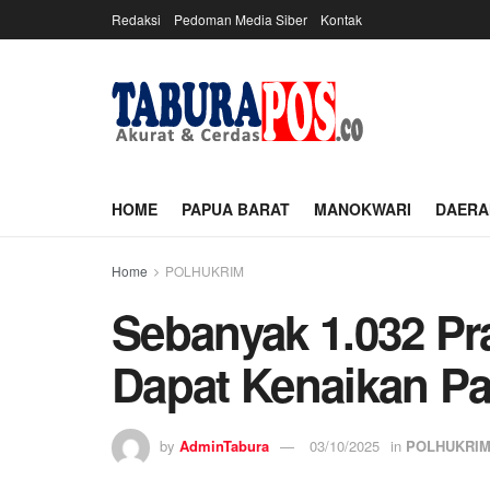
Redaksi
Pedoman Media Siber
Kontak
HOME
PAPUA BARAT
MANOKWARI
DAERA
Home
POLHUKRIM
Sebanyak 1.032 Pr
Dapat Kenaikan P
by
AdminTabura
03/10/2025
in
POLHUKRI