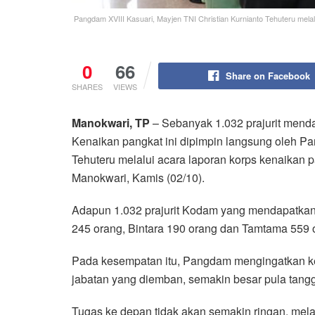
Pangdam XVIII Kasuari, Mayjen TNI Christian Kurnianto Tehuteru melal
0
66
Share on Facebook
SHARES
VIEWS
Manokwari, TP
– Sebanyak 1.032 prajurit mend
Kenaikan pangkat ini dipimpin langsung oleh Pa
Tehuteru melalui acara laporan korps kenaikan p
Manokwari, Kamis (02/10).
Adapun 1.032 prajurit Kodam yang mendapatkan
245 orang, Bintara 190 orang dan Tamtama 559 
Pada kesempatan itu, Pangdam mengingatkan kep
jabatan yang diemban, semakin besar pula tangg
Tugas ke depan tidak akan semakin ringan, mel