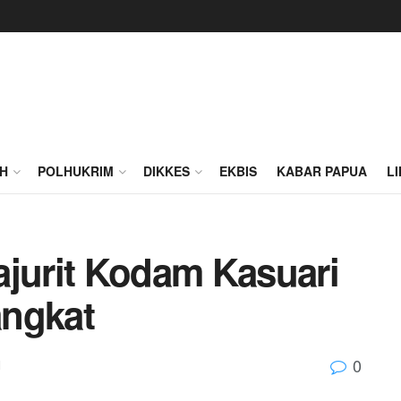
H
POLHUKRIM
DIKKES
EKBIS
KABAR PAPUA
L
ajurit Kodam Kasuari
angkat
0
M