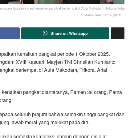
ui acara laporan korps kenaikan pangkat bertempat di Aula Makodam, Trikora, Arfai
1, Manokwari, Kamis (02/10).
Share on Whatsapp
apatkan kenaikan pangkat periode 1 Oktober 2025.
ngdam XVIII Kasuari, Mayjen TNI Christian Kurnianto
angkat bertempat di Aula Makodam, Trikora, Arfai 1,
 kenaikan pangkat diantaranya, Pamen 38 orang, Pama
orang.
ada seluruh prajurit bahwa semakin tinggi pangkat dan
ung jawab moral yang melekat pada diri.
ainkan semakin kompleks, namun dengan disiplin,