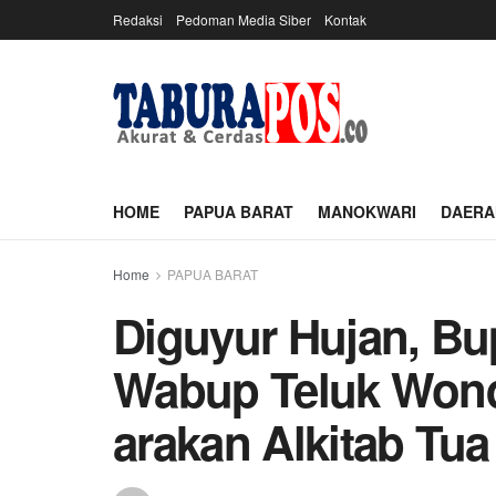
Redaksi
Pedoman Media Siber
Kontak
HOME
PAPUA BARAT
MANOKWARI
DAERA
Home
PAPUA BARAT
Diguyur Hujan, Bu
Wabup Teluk Wonda
arakan Alkitab Tua