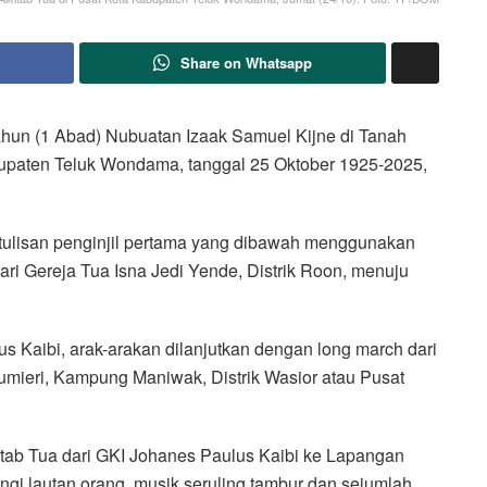
Share on Whatsapp
ahun (1 Abad) Nubuatan Izaak Samuel Kijne di Tanah
bupaten Teluk Wondama, tanggal 25 Oktober 1925-2025,
 tulisan penginjil pertama yang dibawah menggunakan
ari Gereja Tua Isna Jedi Yende, Distrik Roon, menuju
us Kaibi, arak-arakan dilanjutkan dengan long march dari
mieri, Kampung Maniwak, Distrik Wasior atau Pusat
itab Tua dari GKI Johanes Paulus Kaibi ke Lapangan
ingi lautan orang, musik seruling tambur dan sejumlah