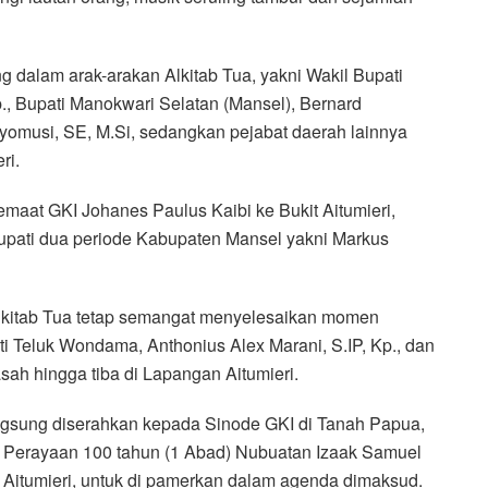
 dalam arak-arakan Alkitab Tua, yakni Wakil Bupati
., Bupati Manokwari Selatan (Mansel), Bernard
yomusi, SE, M.Si, sedangkan pejabat daerah lainnya
ri.
Jemaat GKI Johanes Paulus Kaibi ke Bukit Aitumieri,
pati dua periode Kabupaten Mansel yakni Markus
 Alkitab Tua tetap semangat menyelesaikan momen
ati Teluk Wondama, Anthonius Alex Marani, S.IP, Kp., dan
sah hingga tiba di Lapangan Aitumieri.
angsung diserahkan kepada Sinode GKI di Tanah Papua,
ia Perayaan 100 tahun (1 Abad) Nubuatan Izaak Samuel
 Aitumieri, untuk di pamerkan dalam agenda dimaksud.