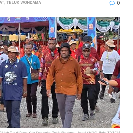
0
AT
,
TELUK WONDAMA
Alkitab Tua di Pusat Kota Kabupaten Teluk Wondama, Jumat (24/10). Foto: TP/BOM