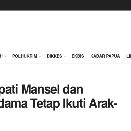
H
POLHUKRIM
DIKKES
EKBIS
KABAR PAPUA
L
pati Mansel dan
ma Tetap Ikuti Arak-