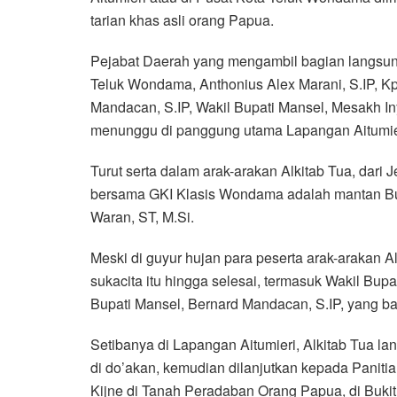
tarian khas asli orang Papua.
Pejabat Daerah yang mengambil bagian langsung
Teluk Wondama, Anthonius Alex Marani, S.IP, Kp
Mandacan, S.IP, Wakil Bupati Mansel, Mesakh In
menunggu di panggung utama Lapangan Aitumie
Turut serta dalam arak-arakan Alkitab Tua, dari 
bersama GKI Klasis Wondama adalah mantan Bu
Waran, ST, M.Si.
Meski di guyur hujan para peserta arak-arakan
sukacita itu hingga selesai, termasuk Wakil Bup
Bupati Mansel, Bernard Mandacan, S.IP, yang ba
Setibanya di Lapangan Aitumieri, Alkitab Tua l
di do’akan, kemudian dilanjutkan kepada Panit
Kijne di Tanah Peradaban Orang Papua, di Bukit