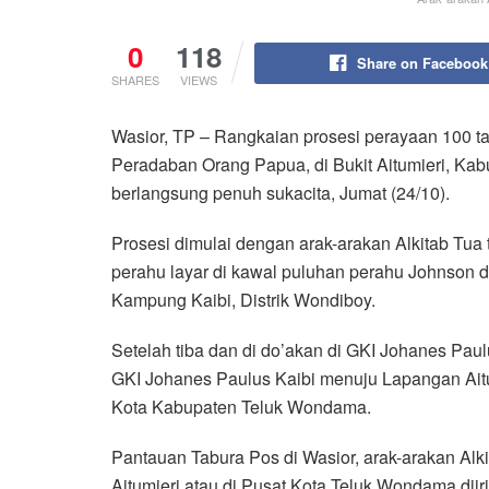
0
118
Share on Facebook
SHARES
VIEWS
Wasior, TP – Rangkaian prosesi perayaan 100 t
Peradaban Orang Papua, di Bukit Aitumieri, Ka
berlangsung penuh sukacita, Jumat (24/10).
Prosesi dimulai dengan arak-arakan Alkitab Tua
perahu layar di kawal puluhan perahu Johnson d
Kampung Kaibi, Distrik Wondiboy.
Setelah tiba dan di do’akan di GKI Johanes Paul
GKI Johanes Paulus Kaibi menuju Lapangan Aitu
Kota Kabupaten Teluk Wondama.
Pantauan Tabura Pos di Wasior, arak-arakan Alk
Aitumieri atau di Pusat Kota Teluk Wondama diir