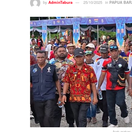
by
AdminTabura
25/10/2025
in
PAPUA BAR
Arak-arakan 