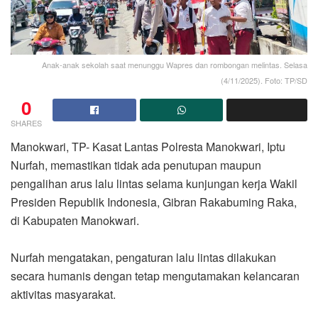
Anak-anak sekolah saat menunggu Wapres dan rombongan melintas. Selasa
(4/11/2025). Foto: TP/SD
0
SHARES
‎Manokwari, TP- Kasat Lantas Polresta Manokwari, Iptu
Nurfah, memastikan tidak ada penutupan maupun
pengalihan arus lalu lintas selama kunjungan kerja Wakil
Presiden Republik Indonesia, Gibran Rakabuming Raka,
di Kabupaten Manokwari.
‎Nurfah mengatakan, pengaturan lalu lintas dilakukan
secara humanis dengan tetap mengutamakan kelancaran
aktivitas masyarakat.