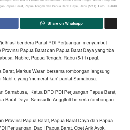
gan Papua Barat, Papua Tengah dan Papua Barat Daya, Rabu (5/11). Foto: TP/K&K
Share on Whatsapp
t
)dihiasi bendera Partai PDI Perjuangan menyambut
) Provinsi Papua Barat dan Papua Barat Daya yang tiba
usa, Nabire, Papua Tengah, Rabu (5/11) pagi.
pua Barat, Markus Waran bersama rombongan langsung
n Nabire yang ‘memerahkan’ pantai Samabusa.
han Samabusa, Ketua DPD PDI Perjuangan Papua Barat,
 Barat Daya, Samsudin Anggiluli berserta rombongan
an Provinsi Papua Barat, Papua Barat Daya dan Papua
 PDI Perjuangan, Dapil Papua Barat, Obet Arik Ayok,