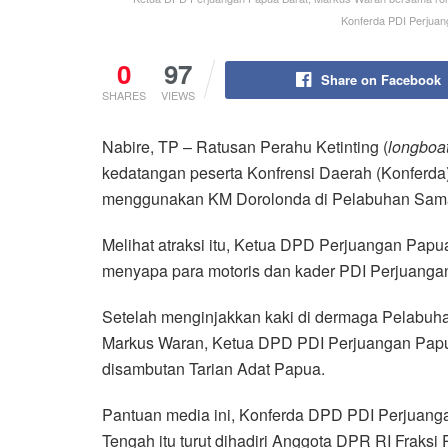
Konferda PDI Perjuan
0
97
Share on Facebook
SHARES
VIEWS
Nabire, TP – Ratusan Perahu Ketinting (
longboa
kedatangan peserta Konfrensi Daerah (Konferda
menggunakan KM Dorolonda di Pelabuhan Samab
Melihat atraksi itu, Ketua DPD Perjuangan Pa
menyapa para motoris dan kader PDI Perjuanga
Setelah menginjakkan kaki di dermaga Pelabu
Markus Waran, Ketua DPD PDI Perjuangan Papua
disambutan Tarian Adat Papua.
Pantuan media ini, Konferda DPD PDI Perjuang
Tengah itu turut dihadiri Anggota DPR RI Fraksi