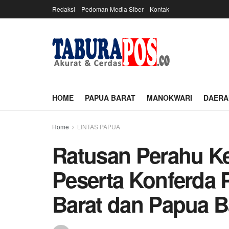
Redaksi
Pedoman Media Siber
Kontak
HOME
PAPUA BARAT
MANOKWARI
DAERA
Home
LINTAS PAPUA
Ratusan Perahu Ke
Peserta Konferda 
Barat dan Papua B