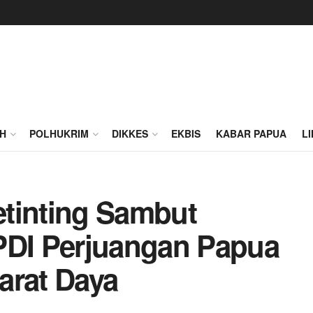
H
POLHUKRIM
DIKKES
EKBIS
KABAR PAPUA
L
tinting Sambut
PDI Perjuangan Papua
arat Daya