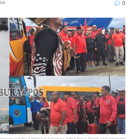
0
PUA
bongan saat tiba di Pelabuhan Samabusa, Nabire-Papua Tengah untuk menghadiri