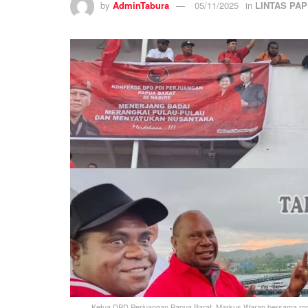
by
AdminTabura
05/11/2025
in
LINTAS PA
Ketua DPD Perjuangan Papua Barat, Markus Waran bersama rom