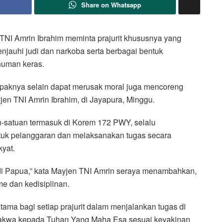
Share on Whatsapp
NI Amrin Ibrahim meminta prajurit khususnya yang
jauhi judi dan narkoba serta berbagai bentuk
numan keras.
mpaknya selain dapat merusak moral juga mencoreng
en TNI Amrin Ibrahim, di Jayapura, Minggu.
n-satuan termasuk di Korem 172 PWY, selalu
ntuk pelanggaran dan melaksanakan tugas secara
kyat.
u di Papua,” kata Mayjen TNI Amrin seraya menambahkan,
me dan kedisiplinan.
utama bagi setiap prajurit dalam menjalankan tugas di
takwa kepada Tuhan Yang Maha Esa sesuai keyakinan