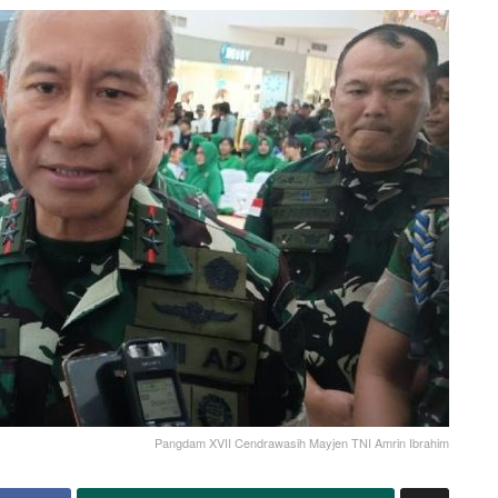
Pangdam XVII Cendrawasih Mayjen TNI Amrin Ibrahim