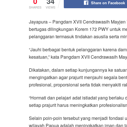
0
34
Share on Facebook
SHARES
VIEWS
Jayapura – Pangdam XVII Cendrawasih Mayjen T
bertugas dilingkungan Korem 172 PWY untuk men
pelanggaran termasuk tindakan asusila serta mi
“Jauhi berbagai bentuk pelanggaran karena da
kesatuan,” kata Pangdam XVII Cendrawasih Mayj
Dikatakan, dalam setiap kunjungannya ke satua
mengingatkan agar prajurit menjauhi segala be
profesional, proporsional serta tidak menyakiti ra
“Hormati dan pelajari adat istiadat yang berlak
setiap prajurit harus meningkatkan profesionalis
Selain poin-poin tersebut yang menjadi fondasi 
wilayah Papua adalah meningkatkan iman dan 