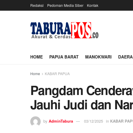
Redaksi
Pedoman Media Siber
Kontak
HOME
PAPUA BARAT
MANOKWARI
DAERA
Home
KABAR PAPUA
Pangdam Cenderawa
Jauhi Judi dan Na
by
AdminTabura
03/12/2025
in
KABAR PAP