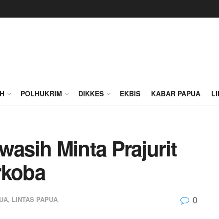
H
POLHUKRIM
DIKKES
EKBIS
KABAR PAPUA
L
sih Minta Prajurit
rkoba
0
UA
,
LINTAS PAPUA