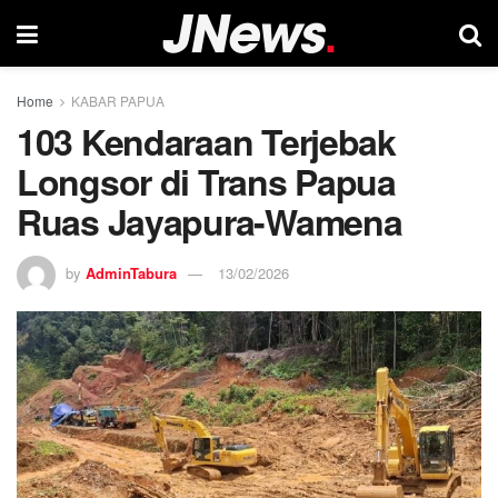
Home
KABAR PAPUA
103 Kendaraan Terjebak
Longsor di Trans Papua
Ruas Jayapura-Wamena
by
AdminTabura
13/02/2026