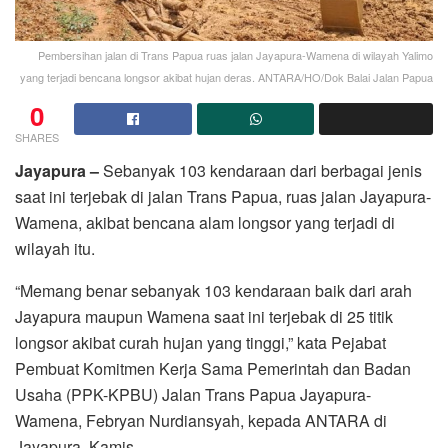
Pembersihan jalan di Trans Papua ruas jalan Jayapura-Wamena di wilayah Yalimo
yang terjadi bencana longsor akibat hujan deras. ANTARA/HO/Dok Balai Jalan Papua
0
SHARES
Jayapura –
Sebanyak 103 kendaraan dari berbagai jenis
saat ini terjebak di jalan Trans Papua, ruas jalan Jayapura-
Wamena, akibat bencana alam longsor yang terjadi di
wilayah itu.
“Memang benar sebanyak 103 kendaraan baik dari arah
Jayapura maupun Wamena saat ini terjebak di 25 titik
longsor akibat curah hujan yang tinggi,” kata Pejabat
Pembuat Komitmen Kerja Sama Pemerintah dan Badan
Usaha (PPK-KPBU) Jalan Trans Papua Jayapura-
Wamena, Febryan Nurdiansyah, kepada ANTARA di
Jayapura, Kamis.