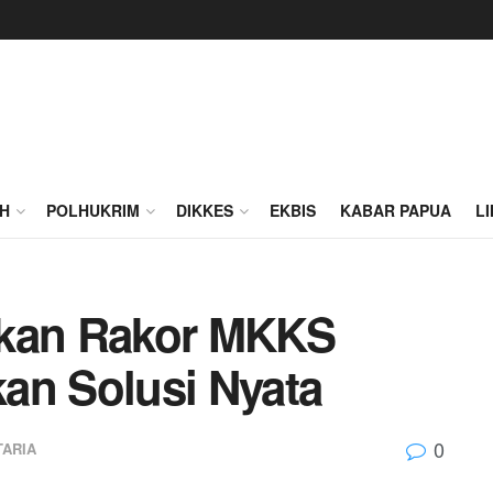
H
POLHUKRIM
DIKKES
EKBIS
KABAR PAPUA
L
pkan Rakor MKKS
n Solusi Nyata
0
ARIA