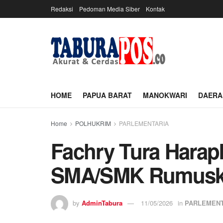
Redaksi
Pedoman Media Siber
Kontak
HOME
PAPUA BARAT
MANOKWARI
DAERA
Home
POLHUKRIM
PARLEMENTARIA
Fachry Tura Hara
SMA/SMK Rumuska
by
AdminTabura
11/05/2026
in
PARLEMENT