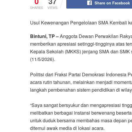
0
37
Share on Facebook
SHARES
VIEWS
Usul Kewenangan Pengelolaan SMA Kembali ke
Bintuni, TP –
Anggota Dewan Perwakilan Rakyat P
memberikan apresiasi setinggi-tingginya atas t
Kepala Sekolah (MKKS) jenjang SMA dan SMK se
(11/5/2026).
Politisi dari Fraksi Partai Demokrasi Indonesia 
acara rutin tahunan, melainkan menjadi moment
langkah pembenahan sistem pendidikan di wilaya
“Saya sangat bersyukur dan mengapresiasi tinggi 
melibatkan berbagai instansi berwenang beserta
untuk duduk bersama membahas masa depan pend
ditemui awak media di lokasi acara.