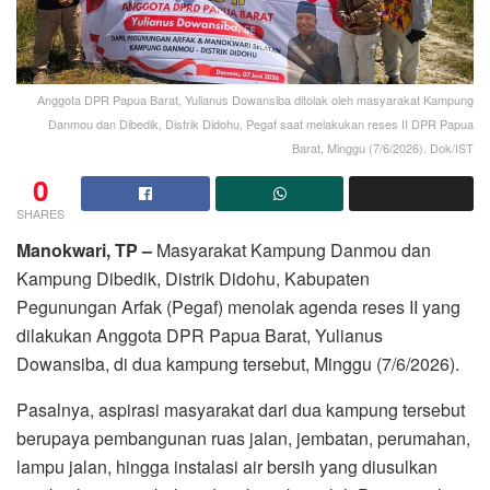
Anggota DPR Papua Barat, Yulianus Dowansiba ditolak oleh masyarakat Kampung
Danmou dan Dibedik, Distrik Didohu, Pegaf saat melakukan reses II DPR Papua
Barat, Minggu (7/6/2026). Dok/IST
0
SHARES
Manokwari, TP –
Masyarakat Kampung Danmou dan
Kampung Dibedik, Distrik Didohu, Kabupaten
Pegunungan Arfak (Pegaf) menolak agenda reses II yang
dilakukan Anggota DPR Papua Barat, Yulianus
Dowansiba, di dua kampung tersebut, Minggu (7/6/2026).
Pasalnya, aspirasi masyarakat dari dua kampung tersebut
berupaya pembangunan ruas jalan, jembatan, perumahan,
lampu jalan, hingga instalasi air bersih yang diusulkan