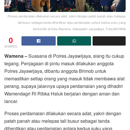
Proses perdamaian dilakukan secara adat, yakni dengan patah panah atau melepas
tali busur sebagai tanda dihentikan atau perdamaian antara kedua suku yang
berkonflik di Kota Wamena, Kabupaten Jayawijaya. Foto/ANTARA
0
SHARES
Wamena –
Suasana di Polres Jayawijaya, siang itu cukup
tegang. Penjagaan di pintu masuk dilakukan anggota
Polres Jayawijaya, dibantu anggota Brimob untuk
memastikan setiap orang yang masuk tidak membawa alat
perang, supaya jalannya upaya perdamaian yang dihadiri
Wamendagri RI Ribka Haluk berjalan dengan aman dan
lancar.
Proses perdamaian dilakukan secara adat, yakni dengan
patah panah atau melepas tali busur sebagai tanda
dihentikan atau perdamaian antara kedua suku yang