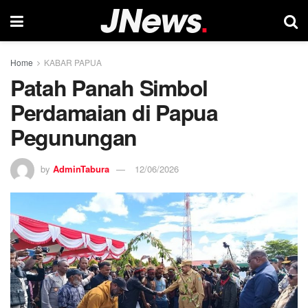
Home
KABAR PAPUA
Patah Panah Simbol
Perdamaian di Papua
Pegunungan
by
AdminTabura
12/06/2026