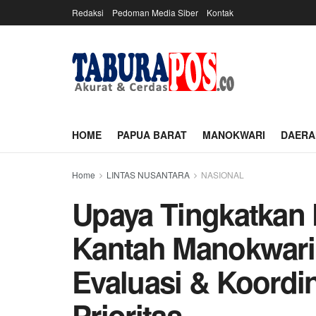
Redaksi
Pedoman Media Siber
Kontak
HOME
PAPUA BARAT
MANOKWARI
DAERA
Home
LINTAS NUSANTARA
NASIONAL
Upaya Tingkatkan 
Kantah Manokwari
Evaluasi & Koordi
Prioritas