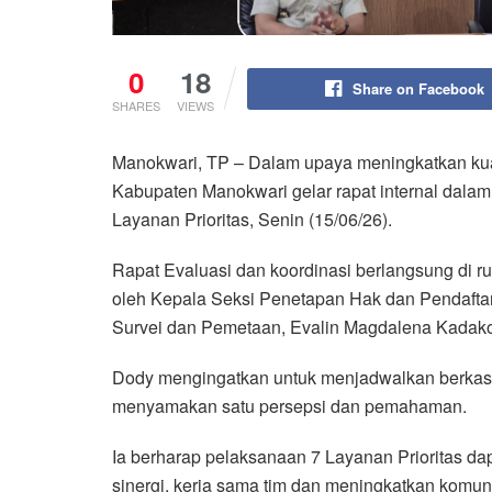
0
18
Share on Facebook
SHARES
VIEWS
Manokwari, TP – Dalam upaya meningkatkan kua
Kabupaten Manokwari gelar rapat internal dalam 
Layanan Prioritas, Senin (15/06/26).
Rapat Evaluasi dan koordinasi berlangsung di r
oleh Kepala Seksi Penetapan Hak dan Pendafta
Survei dan Pemetaan, Evalin Magdalena Kadako
Dody mengingatkan untuk menjadwalkan berkas 
menyamakan satu persepsi dan pemahaman.
Ia berharap pelaksanaan 7 Layanan Prioritas d
sinergi, kerja sama tim dan meningkatkan komuni