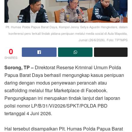
Plt. Humas Polda Papua Barat Daya, Kompol Jenny Setya Agustin Hengkelare, dalam
konferensi pers terkait tindak pidana penipuan melalui media sosial di Aula Mapolda,
Jumat (26/6/2026). Foto: TP?MPS
0
SHARES
Sorong, TP –
Direktorat Reserse Kriminal Umum Polda
Papua Barat Daya berhasil mengungkap kasus penipuan
daring dengan modus penyewaan perancah atau
scaffolding melalui fitur Marketplace di Facebook.
Pengungkapan ini merupakan tindak lanjut dari laporan
polisi nomor LP/B/31/VI/2026/SPKT/POLDA PBD
tertanggal 4 Juni 2026.
Hal tersebut disampaikan Plt. Humas Polda Papua Barat