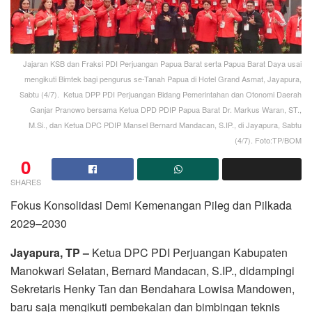
Jajaran KSB dan Fraksi PDI Perjuangan Papua Barat serta Papua Barat Daya usai
mengikuti Bimtek bagi pengurus se-Tanah Papua di Hotel Grand Asmat, Jayapura,
Sabtu (4/7). Ketua DPP PDI Perjuangan Bidang Pemerintahan dan Otonomi Daerah
Ganjar Pranowo bersama Ketua DPD PDIP Papua Barat Dr. Markus Waran, ST.,
M.Si., dan Ketua DPC PDIP Mansel Bernard Mandacan, S.IP., di Jayapura, Sabtu
(4/7). Foto:TP/BOM
0
SHARES
Fokus Konsolidasi Demi Kemenangan Pileg dan Pilkada
2029–2030
Jayapura, TP –
Ketua DPC PDI Perjuangan Kabupaten
Manokwari Selatan, Bernard Mandacan, S.IP., didampingi
Sekretaris Henky Tan dan Bendahara Lowisa Mandowen,
baru saja mengikuti pembekalan dan bimbingan teknis