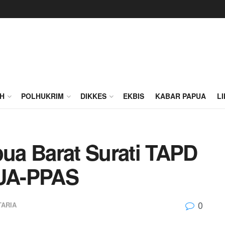
H
POLHUKRIM
DIKKES
EKBIS
KABAR PAPUA
L
ua Barat Surati TAPD
UA-PPAS
0
ARIA