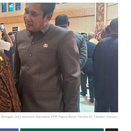
Wonggor (kiri) bersama Sekretaris DPR Papua Barat, Hendra M. Fatubun (kanan).