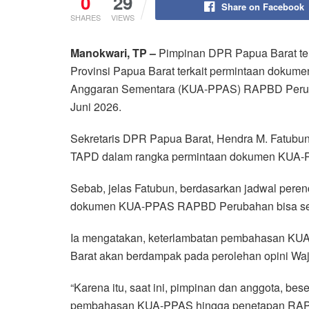
0
29
Share on Facebook
SHARES
VIEWS
Manokwari, TP –
Pimpinan DPR Papua Barat te
Provinsi Papua Barat terkait permintaan dokum
Anggaran Sementara (KUA-PPAS) RAPBD Peruba
Juni 2026.
Sekretaris DPR Papua Barat, Hendra M. Fatubu
TAPD dalam rangka permintaan dokumen KUA-P
Sebab, jelas Fatubun, berdasarkan jadwal peren
dokumen KUA-PPAS RAPBD Perubahan bisa seg
Ia mengatakan, keterlambatan pembahasan K
Barat akan berdampak pada perolehan opini Waj
“Karena itu, saat ini, pimpinan dan anggota, b
pembahasan KUA-PPAS hingga penetapan RAPBD