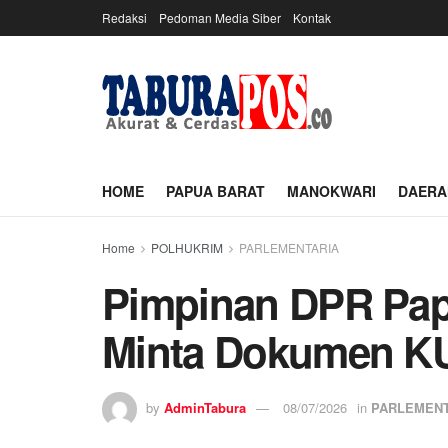
Redaksi
Pedoman Media Siber
Kontak
HOME
PAPUA BARAT
MANOKWARI
DAERA
Home
POLHUKRIM
PARLEMENTARIA
Pimpinan DPR Pap
Minta Dokumen K
by
AdminTabura
08/07/2026
in
PARLEMENT