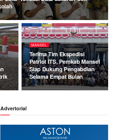
kolah
MANSEL
Terima Tim Ekspedisi
Patriot ITS, Pemkab Mansel
an
Siap Dukung Pengabdian
rik
Selama Empat Bulan
Advertorial