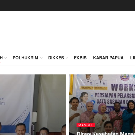
H
POLHUKRIM
DIKKES
EKBIS
KABAR PAPUA
L
MANSEL
Dinas Kesehatan Mansel