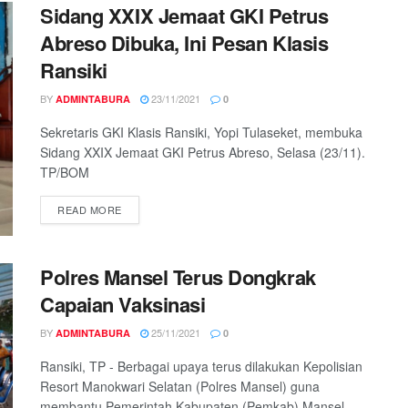
Sidang XXIX Jemaat GKI Petrus
Abreso Dibuka, Ini Pesan Klasis
Ransiki
BY
23/11/2021
ADMINTABURA
0
Sekretaris GKI Klasis Ransiki, Yopi Tulaseket, membuka
Sidang XXIX Jemaat GKI Petrus Abreso, Selasa (23/11).
TP/BOM
READ MORE
Polres Mansel Terus Dongkrak
Capaian Vaksinasi
BY
25/11/2021
ADMINTABURA
0
Ransiki, TP - Berbagai upaya terus dilakukan Kepolisian
Resort Manokwari Selatan (Polres Mansel) guna
membantu Pemerintah Kabupaten (Pemkab) Mansel