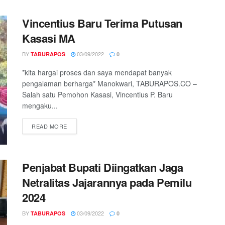
Vincentius Baru Terima Putusan
Kasasi MA
BY
03/09/2022
TABURAPOS
0
*kita hargai proses dan saya mendapat banyak
pengalaman berharga* Manokwari, TABURAPOS.CO –
Salah satu Pemohon Kasasi, Vincentius P. Baru
mengaku...
READ MORE
Penjabat Bupati Diingatkan Jaga
Netralitas Jajarannya pada Pemilu
2024
BY
03/09/2022
TABURAPOS
0