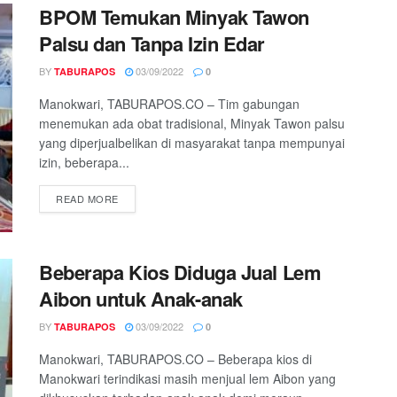
BPOM Temukan Minyak Tawon
Palsu dan Tanpa Izin Edar
BY
03/09/2022
TABURAPOS
0
Manokwari, TABURAPOS.CO – Tim gabungan
menemukan ada obat tradisional, Minyak Tawon palsu
yang diperjualbelikan di masyarakat tanpa mempunyai
izin, beberapa...
READ MORE
Beberapa Kios Diduga Jual Lem
Aibon untuk Anak-anak
BY
03/09/2022
TABURAPOS
0
Manokwari, TABURAPOS.CO – Beberapa kios di
Manokwari terindikasi masih menjual lem Aibon yang