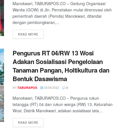
Manokwari, TABURAPOS.CO – Gedung Organisasi
Wanita (GOW) di Jln. Percetakan mulai direnovasi oleh
pemeritnah daerah (Pemda) Manokwari, ditandai
dengan pembongkaran,...
READ MORE
Pengurus RT 04/RW 13 Wosi
Adakan Sosialisasi Pengelolaan
Tanaman Pangan, Holtikultura dan
Bentuk Dasawisma
BY
03/09/2022
TABURAPOS
0
Manokwari, TABURAPOS.CO – Pengurus rukun
tetangga (RT) 04 dan rukun warga (RW) 13, Kelurahan
Wosi, Distrik Manokwari, adakan sosialisasi tata...
READ MORE