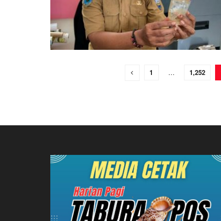
1
…
1,252