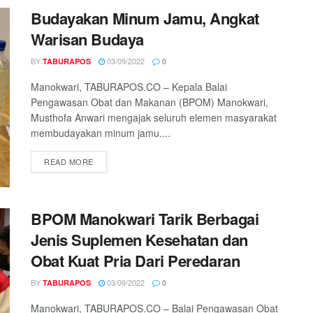
Budayakan Minum Jamu, Angkat
Warisan Budaya
BY
03/09/2022
TABURAPOS
0
Manokwari, TABURAPOS.CO – Kepala Balai
Pengawasan Obat dan Makanan (BPOM) Manokwari,
Musthofa Anwari mengajak seluruh elemen masyarakat
membudayakan minum jamu....
READ MORE
BPOM Manokwari Tarik Berbagai
Jenis Suplemen Kesehatan dan
Obat Kuat Pria Dari Peredaran
BY
03/09/2022
TABURAPOS
0
Manokwari, TABURAPOS.CO – Balai Pengawasan Obat