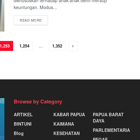
dikhususkan terhadap anak-anak demi meraup
keuntungan. Modus...
READ MORE
1,253
1,254
…
1,352
Browse by Category
ARTIKEL
KABAR PAPUA
PAPUA BARAT
DAYA
BINTUNI
KAIMANA
PARLEMENTARIA
Blog
KESEHATAN
PEGAF