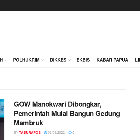
H
POLHUKRIM
DIKKES
EKBIS
KABAR PAPUA
L
GOW Manokwari Dibongkar,
Pemerintah Mulai Bangun Gedung
Mambruk
BY
03/09/2022
TABURAPOS
0