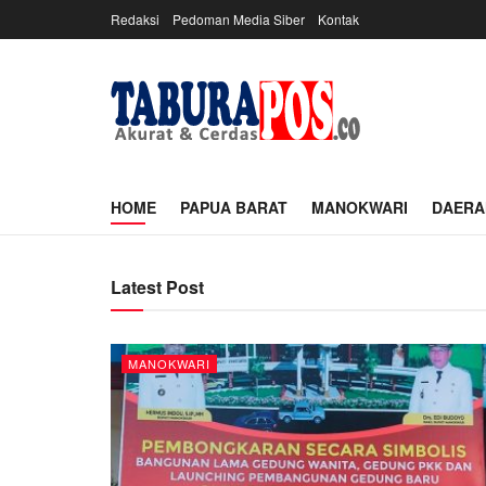
Redaksi
Pedoman Media Siber
Kontak
HOME
PAPUA BARAT
MANOKWARI
DAERA
Latest Post
MANOKWARI