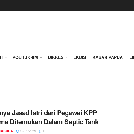
H
POLHUKRIM
DIKKES
EKBIS
KABAR PAPUA
L
nya Jasad Istri dari Pegawai KPP
ma Ditemukan Dalam Septic Tank
12/11/2025
TABURA
0