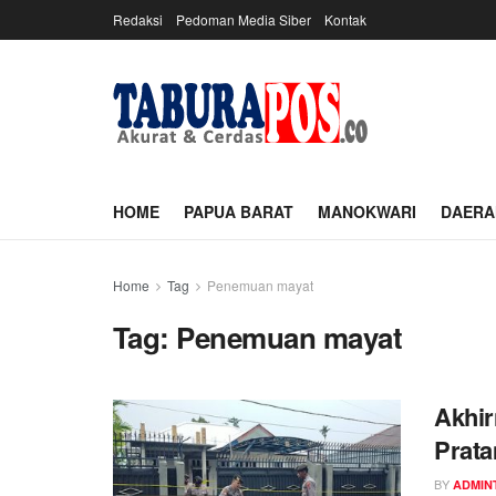
Redaksi
Pedoman Media Siber
Kontak
HOME
PAPUA BARAT
MANOKWARI
DAERA
Home
Tag
Penemuan mayat
Tag:
Penemuan mayat
Akhir
Prata
BY
ADMIN