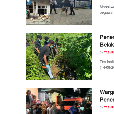
Manokwar
pegawai 
...
Penem
Belak
BY
TABUR
Tim Inaf
(14/08/2
Warg
Penem
BY
TABUR