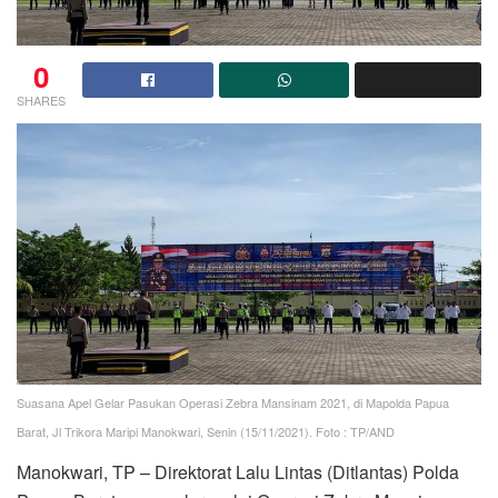
0
SHARES
Suasana Apel Gelar Pasukan Operasi Zebra Mansinam 2021, di Mapolda Papua
Barat, Jl Trikora Maripi Manokwari, Senin (15/11/2021). Foto : TP/AND
Manokwari, TP – Direktorat Lalu Lintas (Ditlantas) Polda