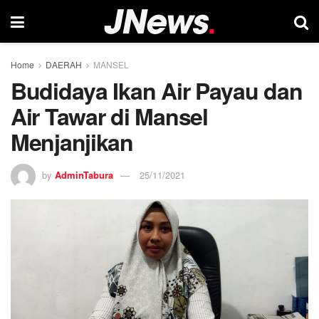
Home
DAERAH
MANSEL
Budidaya Ikan Air Payau dan
Air Tawar di Mansel
Menjanjikan
by
AdminTabura
25/11/2021