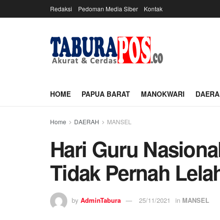
Redaksi
Pedoman Media Siber
Kontak
HOME
PAPUA BARAT
MANOKWARI
DAERA
Home
DAERAH
MANSEL
Hari Guru Nasional
Tidak Pernah Lela
by
AdminTabura
25/11/2021
in
MANSEL