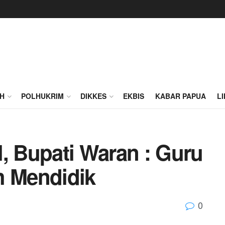
H
POLHUKRIM
DIKKES
EKBIS
KABAR PAPUA
L
, Bupati Waran : Guru
h Mendidik
0