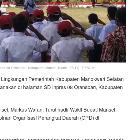
pres 08 Oransbari, Kabupaten Mansel, Kamis (25/11). TP/BOM
i Lingkungan Pemerintah Kabupaten Manokwari Selatan
ksanakan di halaman SD Inpres 08 Oransbari, Kabupaten
el, Markus Waran. Turut hadir Wakil Bupati Mansel,
inan Organisasi Perangkat Daerah (OPD) di