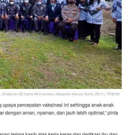
, di halaman SD Inpres 08 Oransbari, Kabupaten Mansel, Kamis (25/11). TP/BOM
 upaya percepatan vaksinasi ini sehingga anak-anak
jar dengan aman, nyaman, dan jauh lebih optimal,” pinta
n terima kasih atas kerja keras dan dedikasi ibu dan