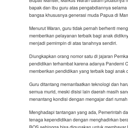
Bupati Mansel, Markus Waran dalam pidatonya m
bapak dan ibu guru atas pengabdiannya selama
bangsa khususnya generasi muda Papua di Man
Menurut Waran, guru tidak pernah berhenti meng
memberikan pelayanan terbaik bagi anak didikny
menjadi pemimpin di atas tanahnya sendiri.
Diungkapkan orang nomor satu di jajaran Pemkab 
pendidikan terhambat karena adanya Pandemi Cov
memberikan pendidikan yang terbaik bagi anak d
Guru ditantang memanfaatkan teknologi dan har
semua murid, meski disisi lain daerah masih san
menantang kondisi dengan mengajar dari rumah
Menghadapi tantangan yang ada, Pemerintah d
tenaga kependidikan dengan menghadirkan bera
BOS sehingga bisa digunakan untuk membayar 