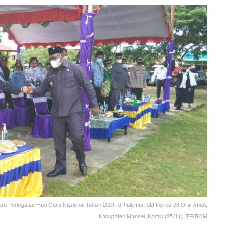
ra Peringatan Hari Guru Nasional Tahun 2021, di halaman SD Inpres 08 Oransbari,
Kabupaten Mansel, Kamis (25/11). TP/BOM