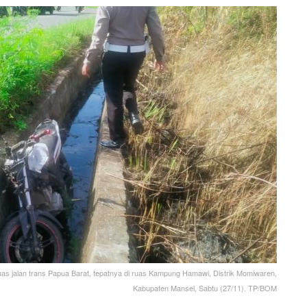
as jalan trans Papua Barat, tepatnya di ruas Kampung Hamawi, Distrik Momiwaren,
Kabupaten Mansel, Sabtu (27/11). TP/BOM