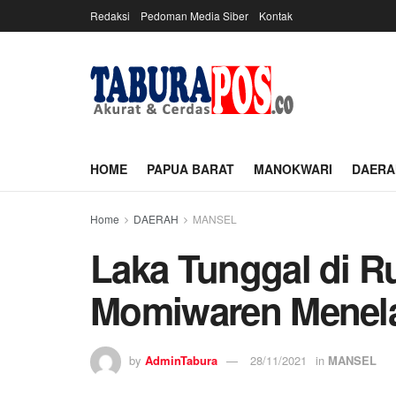
Redaksi
Pedoman Media Siber
Kontak
HOME
PAPUA BARAT
MANOKWARI
DAERA
Home
DAERAH
MANSEL
Laka Tunggal di 
Momiwaren Menela
by
AdminTabura
28/11/2021
in
MANSEL