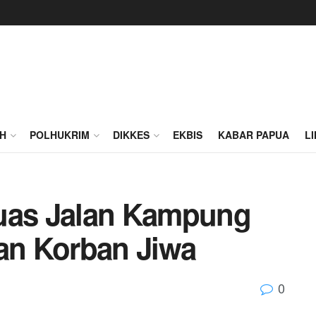
H
POLHUKRIM
DIKKES
EKBIS
KABAR PAPUA
L
Ruas Jalan Kampung
n Korban Jiwa
0