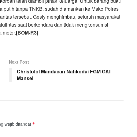
orban telah diambil pihak keluarga. Untuk barang bukti
na putih tanpa TNKB, sudah diamankan ke Mako Polres
lantas tersebut, Gesly menghimbau, seluruh masyarakat
lalulintas saat berkendara dan tidak mengkonsumsi
 motor.
[BOM-R3]
Next Post
Christofol Mandacan Nahkodai FGM GKI
Mansel
g wajib ditandai
*