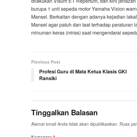
dilakukan Visum ET Repertum, dan kini jenazah k
burupa 1 unit sepeda motor Yamaha Vixion war
Mansel. Berkaitan dengan adanya kejadian laka
Mansel agar patuh dan taat terhadap peraturan 
minuman keras (miras) saat mengendarai sepeda
Previous Post
Profesi Guru di Mata Ketua Klasis GKI
Ransiki
Tinggalkan Balasan
Alamat email Anda tidak akan dipublikasikan.
Ruas yan