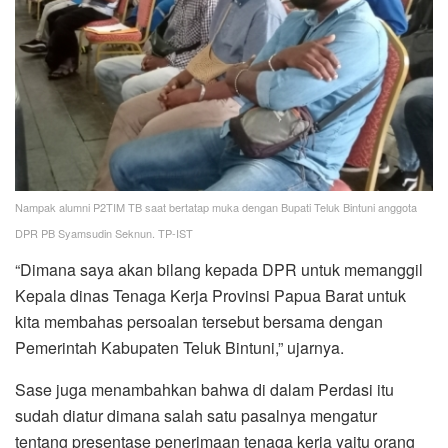
Nampak alumni P2TIM TB saat bertatap muka dengan Bupati Teluk Bintuni anggota
DPR PB Syamsudin Seknun. TP-IST
“Dimana saya akan bilang kepada DPR untuk memanggil
Kepala dinas Tenaga Kerja Provinsi Papua Barat untuk
kita membahas persoalan tersebut bersama dengan
Pemerintah Kabupaten Teluk Bintuni,” ujarnya.
Sase juga menambahkan bahwa di dalam Perdasi itu
sudah diatur dimana salah satu pasalnya mengatur
tentang presentase penerimaan tenaga kerja yaitu orang