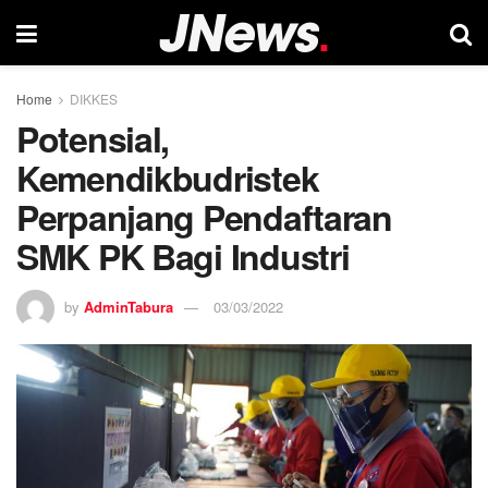
Home
DIKKES
Potensial,
Kemendikbudristek
Perpanjang Pendaftaran
SMK PK Bagi Industri
by
AdminTabura
03/03/2022