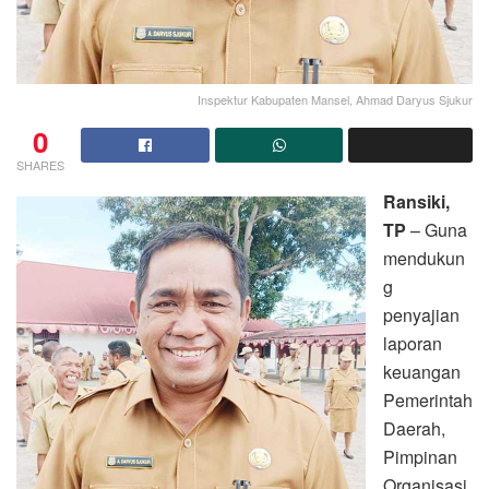
Inspektur Kabupaten Mansel, Ahmad Daryus Sjukur
0
SHARES
Ransiki,
TP
– Guna
mendukun
g
penyajian
laporan
keuangan
Pemerintah
Daerah,
Pimpinan
Organisasi