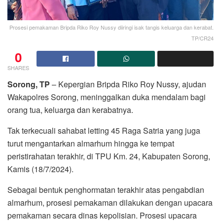
Prosesi pemakaman Bripda Riko Roy Nussy diiringi isak tangis keluarga dan kerabat.
TP/CR24
0
SHARES
Sorong, TP
– Kepergian Bripda Riko Roy Nussy, ajudan
Wakapolres Sorong, meninggalkan duka mendalam bagi
orang tua, keluarga dan kerabatnya.
Tak terkecuali sahabat letting 45 Raga Satria yang juga
turut mengantarkan almarhum hingga ke tempat
peristirahatan terakhir, di TPU Km. 24, Kabupaten Sorong,
Kamis (18/7/2024).
Sebagai bentuk penghormatan terakhir atas pengabdian
almarhum, prosesi pemakaman dilakukan dengan upacara
pemakaman secara dinas kepolisian. Prosesi upacara