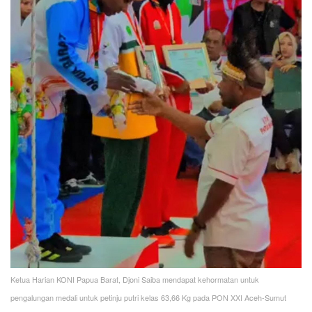
Ketua Harian KONI Papua Barat, Djoni Saiba mendapat kehormatan untuk
pengalungan medali untuk petinju putri kelas 63,66 Kg pada PON XXI Aceh-Sumut