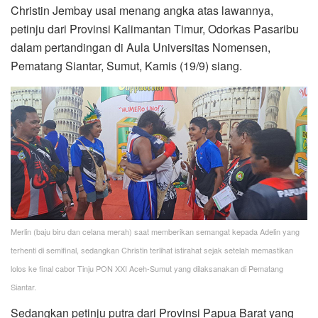
Christin Jembay usai menang angka atas lawannya,
petinju dari Provinsi Kalimantan Timur, Odorkas Pasaribu
dalam pertandingan di Aula Universitas Nomensen,
Pematang Siantar, Sumut, Kamis (19/9) siang.
Merlin (baju biru dan celana merah) saat memberikan semangat kepada Adelin yang
terhenti di semifinal, sedangkan Christin terlihat istirahat sejak setelah memastikan
lolos ke final cabor Tinju PON XXI Aceh-Sumut yang dilaksanakan di Pematang
Siantar.
Sedangkan petinju putra dari Provinsi Papua Barat yang