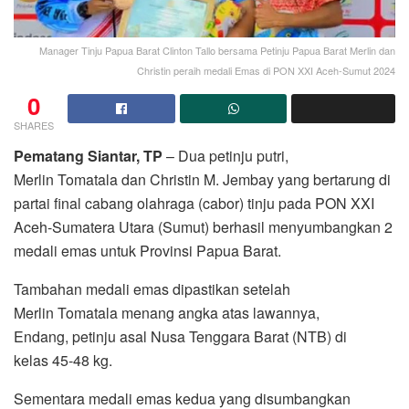
Manager Tinju Papua Barat Clinton Tallo bersama Petinju Papua Barat Merlin dan
Christin peraih medali Emas di PON XXI Aceh-Sumut 2024
0
SHARES
Pematang Siantar, TP
– Dua petinju putri,
Merlin Tomatala dan Christin M. Jembay yang bertarung di
partai final cabang olahraga (cabor) tinju pada PON XXI
Aceh-Sumatera Utara (Sumut) berhasil menyumbangkan 2
medali emas untuk Provinsi Papua Barat.
Tambahan medali emas dipastikan setelah
Merlin Tomatala menang angka atas lawannya,
Endang, petinju asal Nusa Tenggara Barat (NTB) di
kelas 45-48 kg.
Sementara medali emas kedua yang disumbangkan