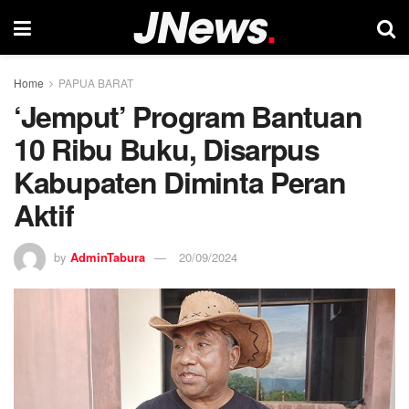
Home
PAPUA BARAT
‘Jemput’ Program Bantuan
10 Ribu Buku, Disarpus
Kabupaten Diminta Peran
Aktif
by
AdminTabura
20/09/2024