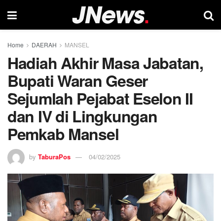
Home
DAERAH
MANSEL
Hadiah Akhir Masa Jabatan,
Bupati Waran Geser
Sejumlah Pejabat Eselon II
dan IV di Lingkungan
Pemkab Mansel
by
TaburaPos
04/02/2025