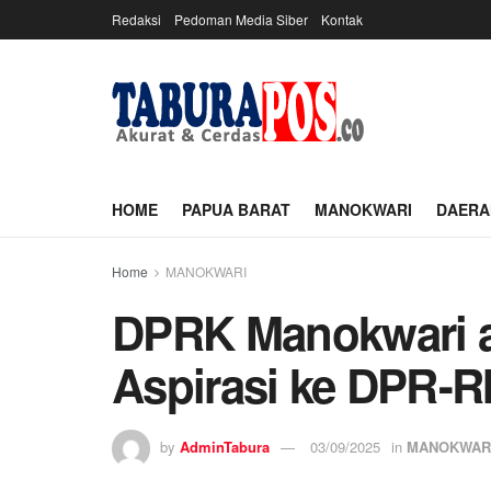
Redaksi
Pedoman Media Siber
Kontak
HOME
PAPUA BARAT
MANOKWARI
DAERA
Home
MANOKWARI
DPRK Manokwari ak
Aspirasi ke DPR-RI
by
AdminTabura
03/09/2025
in
MANOKWAR