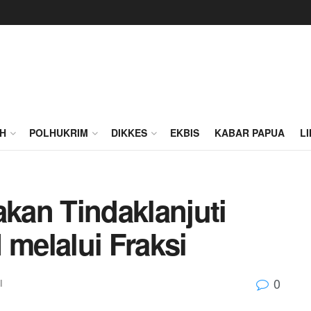
H
POLHUKRIM
DIKKES
EKBIS
KABAR PAPUA
L
an Tindaklanjuti
 melalui Fraksi
0
I