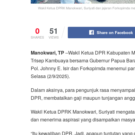
Wakil Ketua DPRK Manokwari, Suriyati dan jajaran Forkopimda me
0
51
Share on Facebook
SHARES
VIEWS
Manokwari, TP
–Wakil Ketua DPR Kabupaten Ma
Trisep Kambuaya bersama Gubernur Papua Bara
Pol. Johnny E. Isir dan Forkopimda menemui pa
Selasa (2/9/2025).
Dalam aksinya, para pengunjuk rasa menyampaik
DPR, membatalkan gaji maupun tunjangan ang
Wakil Ketua DPRK Manokwari, Suriyati mengata
dan menerima aspirasi yang disampaikan masya
“Itu kewajiban DPR. Jadi, apapun tuntutan yang 