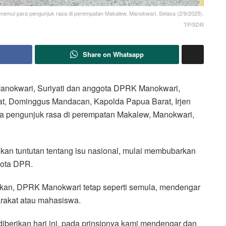
nemui para pengunjuk rasa di perempatan Makalew, Manokwari, Selasa (2/9/2025).
TP/SDR
Share on Whatsapp
nokwari, Suriyati dan anggota DPRK Manokwari,
t, Dominggus Mandacan, Kapolda Papua Barat, Irjen
ra pengunjuk rasa di perempatan Makalew, Manokwari,
an tuntutan tentang isu nasional, mulai membubarkan
gota DPR.
kan, DPRK Manokwari tetap seperti semula, mendengar
rakat atau mahasiswa.
diberikan hari ini, pada prinsipnya kami mendengar dan