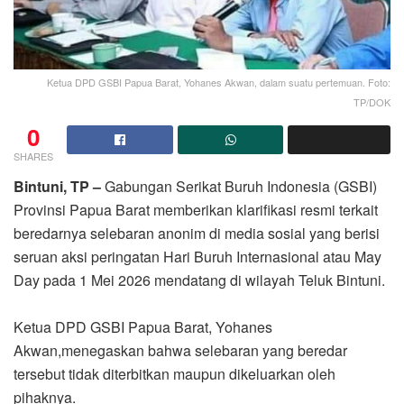
Ketua DPD GSBI Papua Barat, Yohanes Akwan, dalam suatu pertemuan. Foto:
TP/DOK
0
SHARES
Bintuni, TP –
Gabungan Serikat Buruh Indonesia (GSBI)
Provinsi Papua Barat memberikan klarifikasi resmi terkait
beredarnya selebaran anonim di media sosial yang berisi
seruan aksi peringatan Hari Buruh Internasional atau May
Day pada 1 Mei 2026 mendatang di wilayah Teluk Bintuni.
Ketua DPD GSBI Papua Barat, Yohanes
Akwan,menegaskan bahwa selebaran yang beredar
tersebut tidak diterbitkan maupun dikeluarkan oleh
pihaknya.